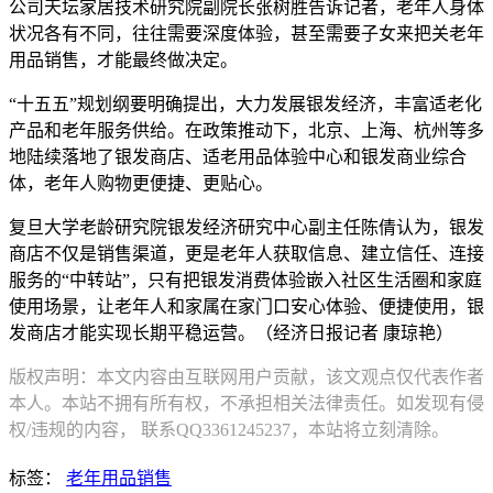
公司天坛家居技术研究院副院长张树胜告诉记者，老年人身体
状况各有不同，往往需要深度体验，甚至需要子女来把关老年
用品销售，才能最终做决定。
“十五五”规划纲要明确提出，大力发展银发经济，丰富适老化
产品和老年服务供给。在政策推动下，北京、上海、杭州等多
地陆续落地了银发商店、适老用品体验中心和银发商业综合
体，老年人购物更便捷、更贴心。
复旦大学老龄研究院银发经济研究中心副主任陈倩认为，银发
商店不仅是销售渠道，更是老年人获取信息、建立信任、连接
服务的“中转站”，只有把银发消费体验嵌入社区生活圈和家庭
使用场景，让老年人和家属在家门口安心体验、便捷使用，银
发商店才能实现长期平稳运营。（经济日报记者 康琼艳）
版权声明：本文内容由互联网用户贡献，该文观点仅代表作者
本人。本站不拥有所有权，不承担相关法律责任。如发现有侵
权/违规的内容， 联系QQ3361245237，本站将立刻清除。
标签：
老年用品销售