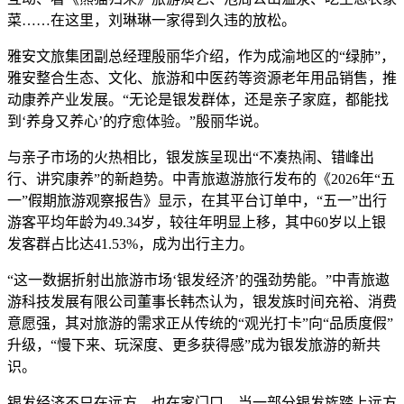
菜……在这里，刘琳琳一家得到久违的放松。
雅安文旅集团副总经理殷丽华介绍，作为成渝地区的“绿肺”，
雅安整合生态、文化、旅游和中医药等资源老年用品销售，推
动康养产业发展。“无论是银发群体，还是亲子家庭，都能找
到‘养身又养心’的疗愈体验。”殷丽华说。
与亲子市场的火热相比，银发族呈现出“不凑热闹、错峰出
行、讲究康养”的新趋势。中青旅遨游旅行发布的《2026年“五
一”假期旅游观察报告》显示，在其平台订单中，“五一”出行
游客平均年龄为49.34岁，较往年明显上移，其中60岁以上银
发客群占比达41.53%，成为出行主力。
“这一数据折射出旅游市场‘银发经济’的强劲势能。”中青旅遨
游科技发展有限公司董事长韩杰认为，银发族时间充裕、消费
意愿强，其对旅游的需求正从传统的“观光打卡”向“品质度假”
升级，“慢下来、玩深度、更多获得感”成为银发旅游的新共
识。
银发经济不只在远方，也在家门口。当一部分银发族踏上远方