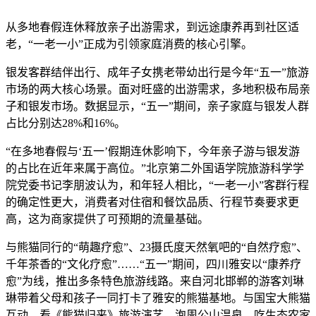
从多地春假连休释放亲子出游需求，到远途康养再到社区适
老，“一老一小”正成为引领家庭消费的核心引擎。
银发客群结伴出行、成年子女携老带幼出行是今年“五一”旅游
市场的两大核心场景。面对旺盛的出游需求，多地积极布局亲
子和银发市场。数据显示，“五一”期间，亲子家庭与银发人群
占比分别达28%和16%。
“在多地春假与‘五一’假期连休影响下，今年亲子游与银发游
的占比在近年来属于高位。”北京第二外国语学院旅游科学学
院党委书记李朋波认为，和年轻人相比，“一老一小”客群行程
的确定性更大，消费者对住宿和餐饮品质、行程节奏要求更
高，这为商家提供了可预期的流量基础。
与熊猫同行的“萌趣疗愈”、23摄氏度天然氧吧的“自然疗愈”、
千年茶香的“文化疗愈”……“五一”期间，四川雅安以“康养疗
愈”为线，推出多条特色旅游线路。来自河北邯郸的游客刘琳
琳带着父母和孩子一同打卡了雅安的熊猫基地。与国宝大熊猫
互动、看《熊猫归来》旅游演艺、泡周公山温泉、吃生态农家