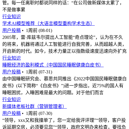
管。每一任离职时都说同样的话：“在公司做新媒体太累了，
不是做事累
行业知识
学术AI模型推荐（大语言模型重构学术生态）
用户投稿
•
1周前 (08-01)
2005年，雷·库兹韦尔提出人工智能“奇点理论”，认为在不久
的将来，机器将通过人工智能进行自我完善，从而超越人类，
开启新的时代。如今，技术力量正以指数级速度迅速向外扩充
行业知识
睡眠经济的盈利模式（中国国民睡眠健康白皮书）
用户投稿
•
1周前 (07-31)
由中国睡眠研究会、慕思共同推出《2022中国国民睡眠健康白
皮书》(以下简称“《白皮书》”)进一步指出，近75%的国人有
睡眠困扰，入睡困难是最大的问题。对于他们而言
行业知识
新媒体老板社群（营销管理者）
用户投稿
•
1周前 (07-30)
“领导，xxx又和我撞单了，您一定给我评评理”“领导，客户投
诉延期交房，必须要见您”“领导，政府文明办来检查，要找负