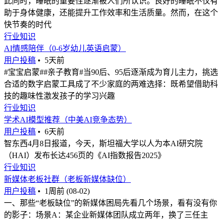
此同时，睡眠的重要性逐渐被人们所认识。良好的睡眠不仅有
助于身体健康，还能提升工作效率和生活质量。然而，在这个
快节奏的时代
行业知识
AI情感陪伴（0-6岁幼儿英语启蒙）
用户投稿
•
5天前
#宝宝启蒙##亲子教育#当90后、95后逐渐成为育儿主力，挑选
合适的数字启蒙工具成了不少家庭的两难选择：既希望借助科
技的趣味性激发孩子的学习兴趣
行业知识
学术AI模型推荐（中美AI竞争态势）
用户投稿
•
6天前
智东西4月8日报道，今天，斯坦福大学以人为本AI研究院
（HAI）发布长达456页的《AI指数报告2025》
行业知识
新媒体老板社群（老板新媒体缺位）
用户投稿
•
1周前 (08-02)
一、那些“老板缺位”的新媒体困局先看几个场景，看有没有你
的影子：场景A：某企业新媒体团队成立两年，换了三任主