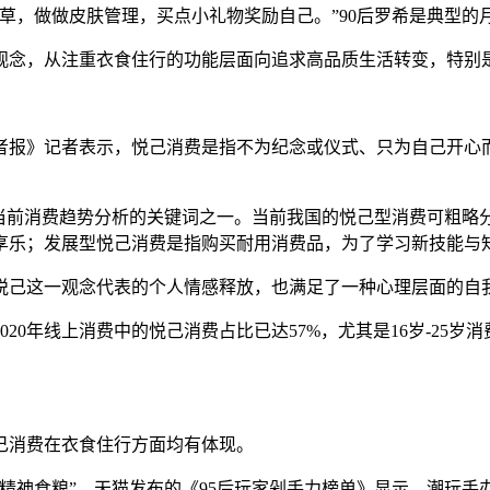
草，做做皮肤管理，买点小礼物奖励自己。”90后罗希是典型的
观念，从注重衣食住行的功能层面向追求高品质生活转变，特别
者报》记者表示，悦己消费是指不为纪念或仪式、只为自己开心
是当前消费趋势分析的关键词之一。当前我国的悦己型消费可粗略
享乐；发展型悦己消费是指购买耐用消费品，为了学习新技能与
悦己这一观念代表的个人情感释放，也满足了一种心理层面的自
20年线上消费中的悦己消费占比已达57%，尤其是16岁-25岁
己消费在衣食住行方面均有体现。
精神食粮”。天猫发布的《95后玩家剁手力榜单》显示，潮玩