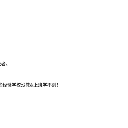
业者。
些经验学校没教&上班学不到！