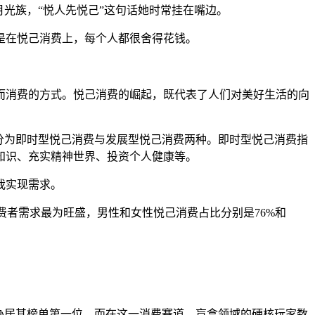
月光族，“悦人先悦己”这句话她时常挂在嘴边。
是在悦己消费上，每个人都很舍得花钱。
而消费的方式。悦己消费的崛起，既代表了人们对美好生活的向
分为即时型悦己消费与发展型悦己消费两种。即时型悦己消费指
知识、充实精神世界、投资个人健康等。
我实现需求。
消费者需求最为旺盛，男性和女性悦己消费占比分别是76%和
手办居其榜单第一位，而在这一消费赛道，盲盒领域的硬核玩家数