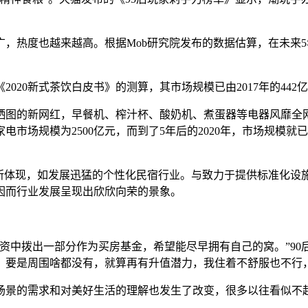
，热度也越来越高。根据Mob研究院发布的数据估算，在未来5
0新式茶饮白皮书》的测算，其市场规模已由2017年的442亿元
的新网红，早餐机、榨汁杯、酸奶机、煮蛋器等电器风靡全网。根
市场规模为2500亿元，而到了5年后的2020年，市场规模就已
有所体现，如发展迅猛的个性化民宿行业。与致力于提供标准化设
因而行业发展呈现出欣欣向荣的景象。
资中拨出一部分作为买房基金，希望能尽早拥有自己的窝。”90
，要是周围啥都没有，就算再有升值潜力，我住着不舒服也不行
场景的需求和对美好生活的理解也发生了改变，很多以往看似不