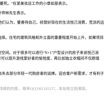
要死。”在某美妆店工作的小章如是表示。
计师林先生表示。
他们认为，要善待自己，经营好现在的生活悦己消费，荒凉的远
选择。住宅的建筑风格和外立面的重要程度开始上升，如果项目
空间。对于很多可以进行“N+1”户型设计的房子来说悦己消
房可以提升游戏爱好者的愉悦度，再比如独立衣帽间不仅颜值
会失去部分年轻一代购房者的追捧。迎合客户新需求，才有利于
容， 联系QQ3361245237，本站将立刻清除。