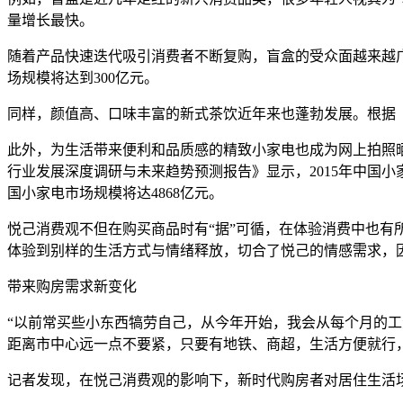
量增长最快。
随着产品快速迭代吸引消费者不断复购，盲盒的受众面越来越广
场规模将达到300亿元。
同样，颜值高、口味丰富的新式茶饮近年来也蓬勃发展。根据《202
此外，为生活带来便利和品质感的精致小家电也成为网上拍照晒图
行业发展深度调研与未来趋势预测报告》显示，2015年中国小家电
国小家电市场规模将达4868亿元。
悦己消费观不但在购买商品时有“据”可循，在体验消费中也
体验到别样的生活方式与情绪释放，切合了悦己的情感需求，
带来购房需求新变化
“以前常买些小东西犒劳自己，从今年开始，我会从每个月的工
距离市中心远一点不要紧，只要有地铁、商超，生活方便就行
记者发现，在悦己消费观的影响下，新时代购房者对居住生活