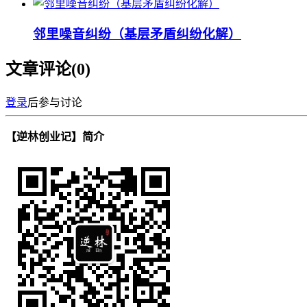
邻里噪音纠纷（基层矛盾纠纷化解）
文章评论(
0
)
登录
后参与讨论
【逆林创业记】简介