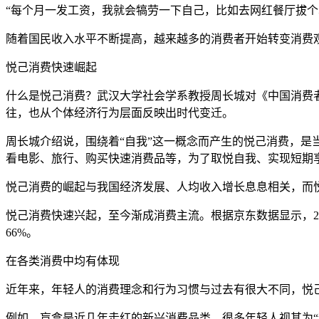
“每个月一发工资，我就会犒劳一下自己，比如去网红餐厅拔个
随着国民收入水平不断提高，越来越多的消费者开始转变消费
悦己消费快速崛起
什么是悦己消费？武汉大学社会学系教授周长城对《中国消费
往，也从个体经济行为层面反映出时代变迁。
周长城介绍说，围绕着“自我”这一概念而产生的悦己消费，
看电影、旅行、购买快速消费品等，为了取悦自我、实现短期
悦己消费的崛起与我国经济发展、人均收入增长息息相关，而
悦己消费快速兴起，至今渐成消费主流。根据京东数据显示，20
66%。
在各类消费中均有体现
近年来，年轻人的消费理念和行为习惯与过去有很大不同，悦
例如，盲盒是近几年走红的新兴消费品类，很多年轻人视其为“