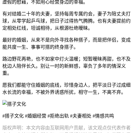
虚假的慰藉，不如用心经营身边的幸福。
有对结婚二十年的夫妻，坚持每周专属约会，妻子为陪丈夫打
球，从零学起乒乓球，把日子过得热气腾腾。也有夫妻提前约
定相处红线，坦诚相待，从根源杜绝暧昧。
最好的婚姻，从来不是向外寻找各种搭子，而是把伴侣，变成
能共度一生、事事可搭的终身搭子。
路边野花再艳，也不如家中灯火温暖；短暂暧昧再甜，也不及
枕边人陪伴长久。别让一时的新鲜感，辜负了多年的情深义
重。
愿我们都能守住婚姻的底线，珍惜身边人，把平淡日子过成细
水长流的幸福，不被外界诱惑所扰，相守一生，不离不弃。
#搭子文化 #婚姻经营 #拒绝出轨 #夫妻相处 #情感共鸣
版权声明：本文内容由互联网用户贡献，该文观点仅代表作者