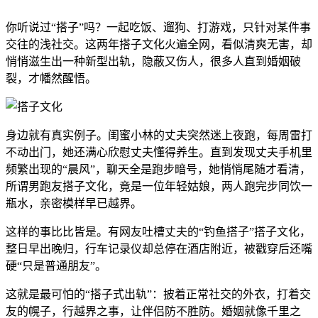
你听说过“搭子”吗？一起吃饭、遛狗、打游戏，只针对某件事
交往的浅社交。这两年搭子文化火遍全网，看似清爽无害，却
悄悄滋生出一种新型出轨，隐蔽又伤人，很多人直到婚姻破
裂，才幡然醒悟。
身边就有真实例子。闺蜜小林的丈夫突然迷上夜跑，每周雷打
不动出门，她还满心欣慰丈夫懂得养生。直到发现丈夫手机里
频繁出现的“晨风”，聊天全是跑步暗号，她悄悄尾随才看清，
所谓男跑友搭子文化，竟是一位年轻姑娘，两人跑完步同饮一
瓶水，亲密模样早已越界。
这样的事比比皆是。有网友吐槽丈夫的“钓鱼搭子”搭子文化，
整日早出晚归，行车记录仪却总停在酒店附近，被戳穿后还嘴
硬“只是普通朋友”。
这就是最可怕的“搭子式出轨”：披着正常社交的外衣，打着交
友的幌子，行越界之事，让伴侣防不胜防。婚姻就像千里之