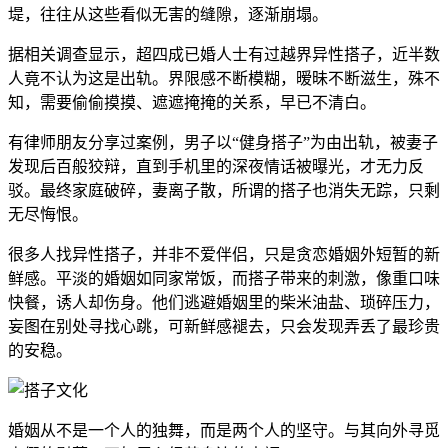
堤，往往从这些看似无害的缝隙，逐渐崩塌。
据相关调查显示，超四成已婚人士有过越界异性搭子，近半数
人竟不认为这是出轨。界限感不断模糊，暧昧不断滋生，殊不
知，需要偷偷摸摸、遮遮掩掩的关系，早已不清白。
有律师朋友分享过案例，男子以“健身搭子”为由出轨，被妻子
发现后百般狡辩，直到手机里的深夜情话被曝光，才无力反
驳。最终家庭破碎，妻离子散，所谓的搭子也消失无踪，只剩
无尽悔恨。
很多人找异性搭子，并非不爱伴侣，只是贪恋婚姻外短暂的新
鲜感。平淡的婚姻如同家常饭，而搭子带来的刺激，像重口味
快餐，诱人却伤身。他们逃避婚姻里的柴米油盐、琐碎压力，
妄图在别处寻找心跳，可新鲜感褪去，只会发现弄丢了最珍贵
的安稳。
婚姻从不是一个人的独舞，而是两个人的坚守。与其向外寻觅