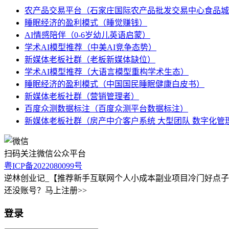
农产品交易平台（石家庄国际农产品批发交易中心食品城
睡眠经济的盈利模式（睡觉赚钱）
AI情感陪伴（0-6岁幼儿英语启蒙）
学术AI模型推荐（中美AI竞争态势）
新媒体老板社群（老板新媒体缺位）
学术AI模型推荐（大语言模型重构学术生态）
睡眠经济的盈利模式（中国国民睡眠健康白皮书）
新媒体老板社群（营销管理者）
百度众测数据标注（百度众测平台数据标注）
新媒体老板社群（房产中介客户系统 大型团队 数字化管
扫码关注微信公众平台
粤ICP备2022080099号
逆林创业记_【推荐新手互联网个人小成本副业项目冷门好点
还没账号？马上注册>>
登录