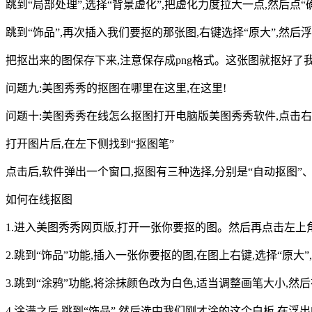
跳到“局部处理”,选择“背景虚化”,把虚化力度拉大一点,然后点“
跳到“饰品”,再次插入我们要抠的那张图,右键选择“原大”,然后
把抠出来的图保存下来,注意保存成png格式。这张图就抠好了
问题九:美图秀秀的抠图在哪里在这里,在这里!
问题十:美图秀秀在线怎么抠图打开电脑版美图秀秀软件,点击右
打开图片后,在左下侧找到“抠图笔”
点击后,软件弹出一个窗口,抠图有三种选择,分别是“自动抠图”、
如何在线抠图
1.进入美图秀秀网页版,打开一张你要抠的图。然后再点击左上角
2.跳到“饰品”功能,插入一张你要抠的图,在图上右键,选择“原大
3.跳到“涂鸦”功能,将涂抹颜色改为白色,适当调整画笔大小,
4.涂满之后,跳到“饰品”,然后选中我们刚才涂的这个白板,在浮