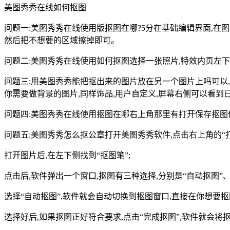
美图秀秀在线如何抠图
问题一:美图秀秀在线使用版抠图在哪?5分在基础编辑界面,在
然后把不想要的区域擦掉即可。
问题二:美图秀秀在线使用如何抠图选择一张照片,特效内页左下
问题三:用美图秀秀能把抠出来的图片放在另一个图片上吗可以
你需要做背景的图片,同样饰品,用户自定义,屏幕右侧可以看到
问题四:美图秀秀在线使用抠图在哪右上角那里有打开保存抠图
问题五:美图秀秀怎么抠公章打开美图秀秀软件,点击右上角的“打
打开图片后,在左下侧找到“抠图笔”;
点击后,软件弹出一个窗口,抠图有三种选择,分别是“自动抠图”、“
选择“自动抠图”,软件就会自动切换到抠图窗口,直接在你想要
选择好后,如果抠图正好符合要求,点击“完成抠图”,软件就会将