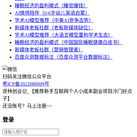
睡眠经济的盈利模式（睡觉赚钱）
AI情感陪伴（0-6岁幼儿英语启蒙）
学术AI模型推荐（中美AI竞争态势）
新媒体老板社群（老板新媒体缺位）
学术AI模型推荐（大语言模型重构学术生态）
睡眠经济的盈利模式（中国国民睡眠健康白皮书）
新媒体老板社群（营销管理者）
百度众测数据标注（百度众测平台数据标注）
扫码关注微信公众平台
粤ICP备2022080099号
逆林创业记_【推荐新手互联网个人小成本副业项目冷门好点
子】
还没账号？马上注册>>
登录