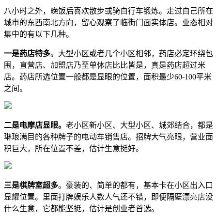
八小时之外，晚饭后喜欢散步或骑自行车锻炼。走过自己所在
城市的东西南北方向，留心观察了临街门面实体店。业态相对
集中的有以下几种。
一是药店特多
。大型小区或者几个小区相邻，药店必定环绕包
围，直营店、加盟店乃至单体店比比皆是，真是药店超过米
店。药店所选位置一般都是显眼的位置，面积最少60-100平米
之间。
二是电摩店显眼。
老小区新小区、大型小区、城郊结合，都是
琳琅满目的各种牌子的电动车销售店。招牌大气亮眼，营业面
积巨大，所在位置不差，估计生意挺好。
三是棋牌室超多
。豪装的、简单的都有，基本卡在小区出入口
显耀位置。里面打牌娱乐人数人气还不错，即便隔壁漂亮店没
什么生意，它都能坚挺，估计是创业者首选。