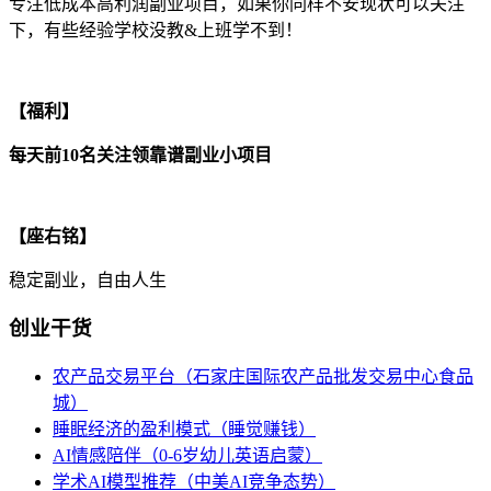
专注低成本高利润副业项目，如果你同样不安现状可以关注
下，有些经验学校没教&上班学不到！
【福利】
每天前10名关注领靠谱副业小项目
【座右铭】
稳定副业，自由人生
创业干货
农产品交易平台（石家庄国际农产品批发交易中心食品
城）
睡眠经济的盈利模式（睡觉赚钱）
AI情感陪伴（0-6岁幼儿英语启蒙）
学术AI模型推荐（中美AI竞争态势）