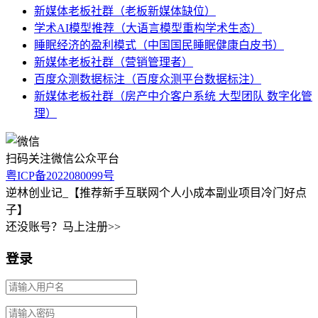
新媒体老板社群（老板新媒体缺位）
学术AI模型推荐（大语言模型重构学术生态）
睡眠经济的盈利模式（中国国民睡眠健康白皮书）
新媒体老板社群（营销管理者）
百度众测数据标注（百度众测平台数据标注）
新媒体老板社群（房产中介客户系统 大型团队 数字化管
理）
扫码关注微信公众平台
粤ICP备2022080099号
逆林创业记_【推荐新手互联网个人小成本副业项目冷门好点
子】
还没账号？马上注册>>
登录