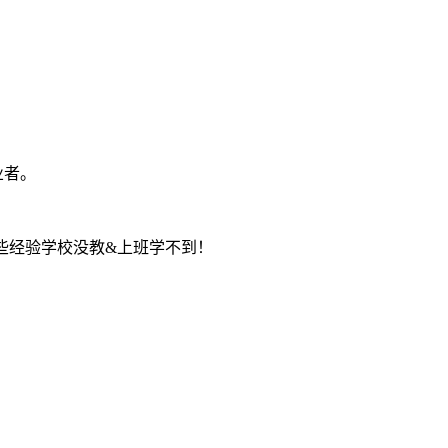
业者。
些经验学校没教&上班学不到！