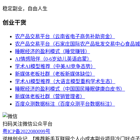
稳定副业，自由人生
创业干货
农产品交易平台（云南省电子商务补助资金）
农产品交易平台（石家庄国际农产品批发交易中心食品城
睡眠经济的盈利模式（睡觉赚钱）
AI情感陪伴（0-6岁幼儿英语启蒙）
学术AI模型推荐（中美AI竞争态势）
新媒体老板社群（老板新媒体缺位）
学术AI模型推荐（大语言模型重构学术生态）
睡眠经济的盈利模式（中国国民睡眠健康白皮书）
新媒体老板社群（营销管理者）
百度众测数据标注（百度众测平台数据标注）
扫码关注微信公众平台
粤ICP备2022080099号
逆林创业记_【推荐新手互联网个人小成本副业项目冷门好点