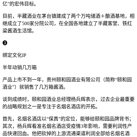
亿”的宏伟目标。
目前，半藏酒业在茅台镇建成了两个万吨储酒＋酿酒基地，相
继成立了500家分院公司，在全国各地建立了半藏客堂、铁红
粱酱酒生活馆。
➌
绑定文化IP
半年动销几万箱
产品上市不到一年，贵州颐和园酒业有限公司（简称“颐和园
酒业”）就销售了几万箱酱酒。
谈到成绩时，颐和园酒业总经理杨兵辉表示，过去企业最重要
的战略规划之一是专注于名烟名酒店的开拓。
首先，名烟名酒店以“保真”的定位，能够给颐和园品牌背书；
其次，杨兵辉看准名烟名酒店受疫情3年影响，需要利润性产
品快速回血。他把砍掉的上游流通渠道利润全部给名烟名酒