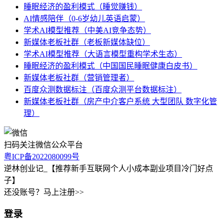
睡眠经济的盈利模式（睡觉赚钱）
AI情感陪伴（0-6岁幼儿英语启蒙）
学术AI模型推荐（中美AI竞争态势）
新媒体老板社群（老板新媒体缺位）
学术AI模型推荐（大语言模型重构学术生态）
睡眠经济的盈利模式（中国国民睡眠健康白皮书）
新媒体老板社群（营销管理者）
百度众测数据标注（百度众测平台数据标注）
新媒体老板社群（房产中介客户系统 大型团队 数字化管
理）
扫码关注微信公众平台
粤ICP备2022080099号
逆林创业记_【推荐新手互联网个人小成本副业项目冷门好点
子】
还没账号？马上注册>>
登录