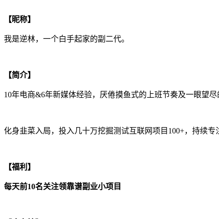
【昵称】
我是逆林，一个白手起家的副二代。
【简介】
10年电商&6年新媒体经验，厌倦摸鱼式的上班节奏及一眼望尽
化身韭菜入局，投入几十万挖掘测试互联网项目100+，持续
【福利】
每天前10名关注领靠谱副业小项目