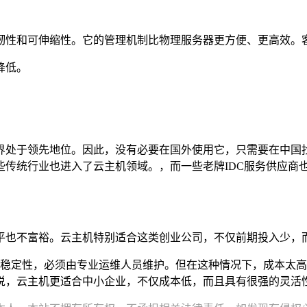
韧性和可伸缩性。它的管理机制比物理服务器更方便、更高效。
降低。
界处于领先地位。因此，没有必要在国外使用它，只需要在中国
些传统行业也进入了云主机领域。，而一些老牌IDC服务供应商
平也不富裕。云主机特别适合这类创业公司，不仅前期投入少，
保证稳定性，必须由专业运维人员维护。但在这种情况下，成本太
说，云主机更适合中小企业，不仅成本低，而且具有很强的灵活