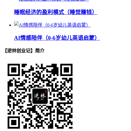
睡眠经济的盈利模式（睡觉赚钱）
AI情感陪伴（0-6岁幼儿英语启蒙）
【逆林创业记】简介