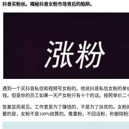
抖音买粉丝。揭秘抖音女粉市场背后的陷阱。
遇到一个买抖音私信和视频号女粉的。他说抖音私信女粉的单价
钱。但是你的员工如果一天产女粉只有十个的话。按照单价二十
答案显而易见。工作室是为了赚钱的，不是为了扶贫的。女粉的
要的是，女粉不是100%结算的。像重粉，不回话粉，秒删除