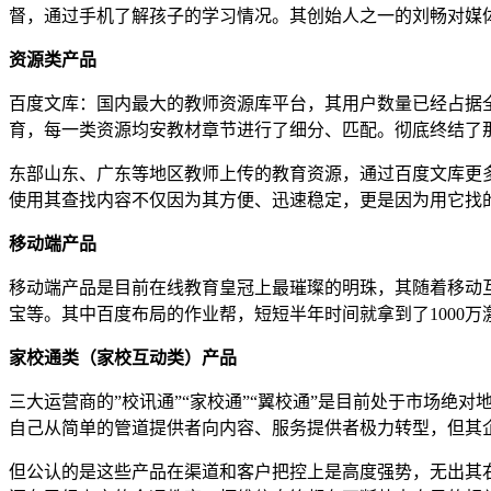
督，通过手机了解孩子的学习情况。其创始人之一的刘畅对媒
资源类产品
百度文库：国内最大的教师资源库平台，其用户数量已经占据全
育，每一类资源均安教材章节进行了细分、匹配。彻底终结了
东部山东、广东等地区教师上传的教育资源，通过百度文库更
使用其查找内容不仅因为其方便、迅速稳定，更是因为用它找的不
移动端产品
移动端产品是目前在线教育皇冠上最璀璨的明珠，其随着移动互
宝等。其中百度布局的作业帮，短短半年时间就拿到了1000万
家校通类（家校互动类）产品
三大运营商的”校讯通”“家校通”“翼校通”是目前处于市场
自己从简单的管道提供者向内容、服务提供者极力转型，但其企
但公认的是这些产品在渠道和客户把控上是高度强势，无出其