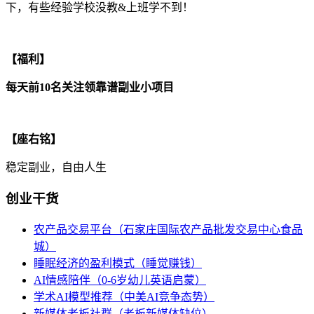
下，有些经验学校没教&上班学不到！
【福利】
每天前10名关注领靠谱副业小项目
【座右铭】
稳定副业，自由人生
创业干货
农产品交易平台（石家庄国际农产品批发交易中心食品
城）
睡眠经济的盈利模式（睡觉赚钱）
AI情感陪伴（0-6岁幼儿英语启蒙）
学术AI模型推荐（中美AI竞争态势）
新媒体老板社群（老板新媒体缺位）