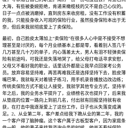
大海，有些被委婉拒绝，肯递来橄榄枝的又不是自己心仪的。
日子一点点被消磨掉，直到房东来收房租，没有工作没有积蓄
的我，只能投身收入可观的保险行业，虽然投身保险本出于无
奈，但后来我就彻底爱上了卖保险。
最初，自己脸皮太薄加上“卖保险”在很多人心中是不接受不想
理甚至是讨厌的，每个月业绩基本上都是零，看着别人签几千
几万甚至几十万的单子，内心落差太大，男人有泪不轻弹卖保
险有前途吗，可我还是失落地哭了，给父母打电话寻求安慰，
父母又不看好我的职业，话里话外都是让我早点回家考公务
员。放弃容易坚持难，再苦再难我还是选择坚持下去，脸皮薄
嘴巴笨，我就每天对着镜子练习，用手机录音播放边改边练；
传统卖保险方式不能让人接受，我就学其他专业方式，坚持半
年之后，我的业务水平提升了，业绩榜名次也提升了，后来我
从垫底的位置一路向上到前几名，付出就有回报坚持就有收
获，在打击中我逐渐爱上了这份工作，日子也从失落变成满
足。2、从业第二年，客户差点给我下跪从业的第二年，我的
一个客户得了脑肿瘤。这个客户属于古板型客户，因为家庭条
件一般，他的妻子来找我咨询业务的时候，他并不看好保险，