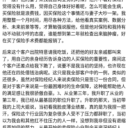
觉得没有什么用，觉得自己身体好好着呢，怎么可能会生病，
买保险就是浪费钱，因买保险这个事情还与妻子大吵一架。我
用整整一个月时间，用尽各种方法，给他看真实案例、数据分
析、未来前景等等，才算勉强说服他，但是他对保险和我持有
动不动就冷哼的态度，谁能想到第二年就检查出来脑肿瘤，好
在买了保险手术费都能报销了。
后来这个客户出院特意请我吃饭，还把他的好友亲戚都叫来
了，用自己的亲身经历告诉身边的人买保险的重要性，席间这
个客户还差点给我下跪了，说要不是我当初的坚持，也许现在
他还在四处借钱治病呢。这只是我全部客户中的一例，类似的
还很多，虽然对保险经纪人来说卖保险只是签订一份合同，但
是对于客户来说是一份最困难时的生命保障，这种能帮助他人
的满足感让我很骄傲自豪。3、从业第三年，我升职了从业的
第三年，我已经从最基层的职位升职了。升职的那天，当初带
我的上司大姐说，当初看我脸皮薄业绩差，真的是为我捏一把
汗，保险这个行业因为复杂很多人受不了压力都辞职了，当初
以为我会和其他扛不住压力的人一样，没想到我非但没有退缩
反而加倍的努力，从最开始的卖保险小白到今天资深经纪人，