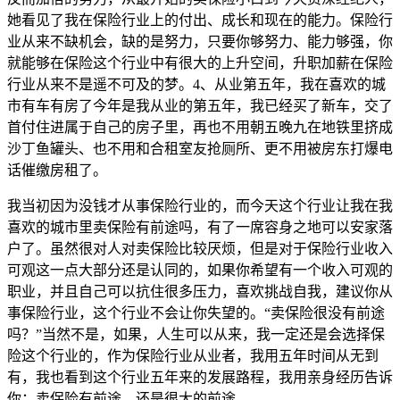
她看见了我在保险行业上的付出、成长和现在的能力。保险行
业从来不缺机会，缺的是努力，只要你够努力、能力够强，你
就能够在保险这个行业中有很大的上升空间，升职加薪在保险
行业从来不是遥不可及的梦。4、从业第五年，我在喜欢的城
市有车有房了今年是我从业的第五年，我已经买了新车，交了
首付住进属于自己的房子里，再也不用朝五晚九在地铁里挤成
沙丁鱼罐头、也不用和合租室友抢厕所、更不用被房东打爆电
话催缴房租了。
我当初因为没钱才从事保险行业的，而今天这个行业让我在我
喜欢的城市里卖保险有前途吗，有了一席容身之地可以安家落
户了。虽然很对人对卖保险比较厌烦，但是对于保险行业收入
可观这一点大部分还是认同的，如果你希望有一个收入可观的
职业，并且自己可以抗住很多压力，喜欢挑战自我，建议你从
事保险行业，这个行业不会让你失望的。“卖保险很没有前途
吗？”当然不是，如果，人生可以从来，我一定还是会选择保
险这个行业的，作为保险行业从业者，我用五年时间从无到
有，我也看到这个行业五年来的发展路程，我用亲身经历告诉
你：卖保险有前途，还是很大的前途。