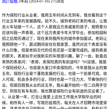
用户投稿
2年前 (2024-07-16)
275浏览
作为保险行业从业者，我用五年时间从无到有，我也看到这个
行业五年来的发展路程。前不久，接到老妈打来的电话，让我
去火车站接一个人，这个人是我远方亲戚家的孩子，按照辈分
应该叫我一声表哥，这个远方表弟今年大学毕业，参加校园秋
招之后简历通过了，现在来到我所在的城市参加面试，老妈让
我照顾他一下，面试期间会住在我家里，虽然对这个表弟没有
什么印象，但是老妈交代的任务还是一定要完成的。接到表弟
的那天，表弟似乎对我新买的车很感兴趣，聊了一会，耿直自
来熟的表弟问：“表哥，卖保险真的有前途吗？”￼没错，我是
个保险经纪人，也就是大家口中卖保险的，今年是我从业的第
五年。保险行业是个蓬勃发展的行业，也是一个前景可观、收
入可观、机会多多的行业，同时也是一个压力大、节奏快的行
业，但是回首我从业的这五年，我从最开始的一穷二白两手空
空，到现在有车有房，我也算是保险行业有前途的见证者了。
1、从业第一年，打击让我爱上这份工作我大学刚毕业的时
候，和所有人一样，写简历投简历，每天在人才招聘市场里穿
梭，寻求适合自己的职业。简历一份一份地投出去，有些石沉