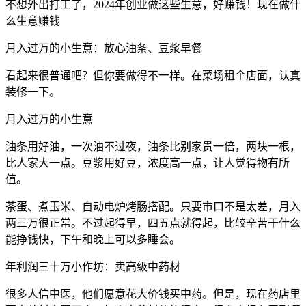
不想外出打工了，2024年创业做这些生意，好赚钱！现在做什
么生意赚钱
月入过万的小生意：放心油条、豆浆早餐
看起来很普通吧？但你要做得不一样。在菜场租个店面，认真
装修一下。
月入过万的小生意
油条用好油，一次油不过夜，油条比别家贵一倍，两块一根，
比人家大一点。豆浆用好豆，浓度高一点，让人觉得物有所
值。
茶蛋、煮玉米、自动电炉烤肠搭配。只要市口不是太差，月入
两三万很正常。不过起得早，四五点就得起，比较辛苦干什么
能挣钱快，下午和晚上可以多睡会。
年利润三十万小作坊：卖高级中药材
很多人信中医，他们愿意花大价钱买中药。但是，现在药店里