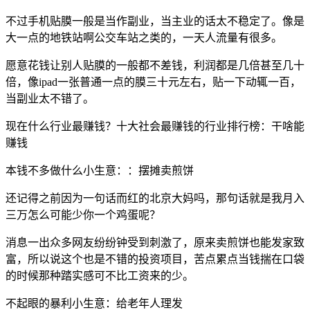
不过手机贴膜一般是当作副业，当主业的话太不稳定了。像是
大一点的地铁站啊公交车站之类的，一天人流量有很多。
愿意花钱让别人贴膜的一般都不差钱，利润都是几倍甚至几十
倍，像ipad一张普通一点的膜三十元左右，贴一下动辄一百，
当副业太不错了。
现在什么行业最赚钱？十大社会最赚钱的行业排行榜：干啥能
赚钱
本钱不多做什么小生意：：摆摊卖煎饼
还记得之前因为一句话而红的北京大妈吗，那句话就是我月入
三万怎么可能少你一个鸡蛋呢？
消息一出众多网友纷纷钟受到刺激了，原来卖煎饼也能发家致
富，所以说这个也是不错的投资项目，苦点累点当钱揣在口袋
的时候那种踏实感可不比工资来的少。
不起眼的暴利小生意：给老年人理发