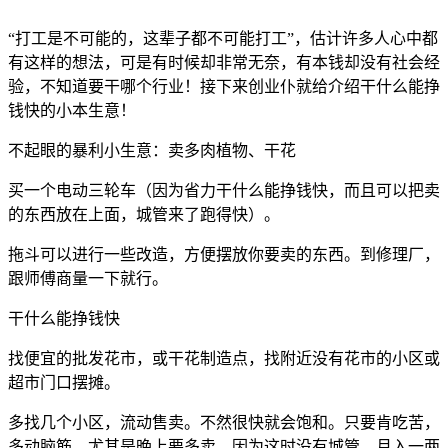
“打工是不可能的，这辈子都不可能打工”，估计许多人心中都
有这样的想法，可是有时候却非常无奈，有本钱却没有社会经
验，不知道要干哪个行业！接下来创业仆就给介绍干什么能挣
钱快的小本生意！
不起眼的暴利小生意：卖多肉植物、干花
买一个电动三轮车（因为省力干什么能挣钱快，而且可以把卖
的东西放在上面，城管来了跑得快）。
拖斗可以进行一些改造，方便摆放你要卖的东西。到修理厂，
跟师傅商量一下就行。
干什么能挣钱快
找便宜的批发花市，或干花制造点，找附近没有花市的小区或
超市门口摆摊。
多找几个小区，流动售卖。不然很快就会饱和。只要肯吃苦，
多动脑筋，尤其是晚上要多卖，因为这时没有城管。月入一两