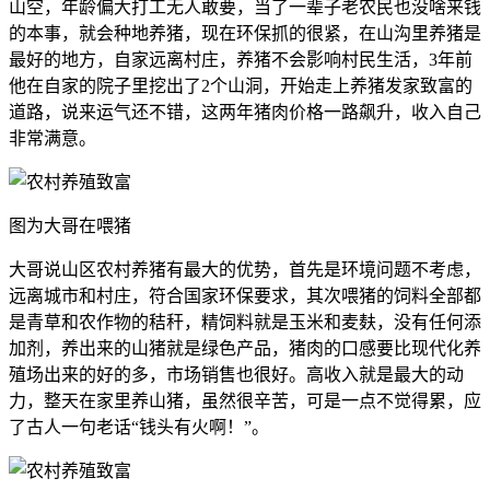
山空，年龄偏大打工无人敢要，当了一辈子老农民也没啥来钱
的本事，就会种地养猪，现在环保抓的很紧，在山沟里养猪是
最好的地方，自家远离村庄，养猪不会影响村民生活，3年前
他在自家的院子里挖出了2个山洞，开始走上养猪发家致富的
道路，说来运气还不错，这两年猪肉价格一路飙升，收入自己
非常满意。
图为大哥在喂猪
大哥说山区农村养猪有最大的优势，首先是环境问题不考虑，
远离城市和村庄，符合国家环保要求，其次喂猪的饲料全部都
是青草和农作物的秸秆，精饲料就是玉米和麦麸，没有任何添
加剂，养出来的山猪就是绿色产品，猪肉的口感要比现代化养
殖场出来的好的多，市场销售也很好。高收入就是最大的动
力，整天在家里养山猪，虽然很辛苦，可是一点不觉得累，应
了古人一句老话“钱头有火啊！”。