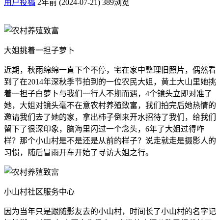
用户投稿
2年前 (2024-07-21)
389浏览
大姐挑着一担子萝卜
近期，秋雨绵绵一直下个不停，宅在家中整理旧照片，偶然看
到了在2014年深秋季节拍到的一位农民大姐，黄土大山里她挑
着一担子白萝卜与我们一行人不期而遇，4个镜头立即对准了
她，大姐对镜头毫不在意农村养殖致富，我们拍完后她热情的
邀请我们去了她的家，拿出柿子倒来开水招待了我们，给我们
留下了很深印象，脑海里闪过一个念头，6年了大姐过得咋
样？那个小山村是不是还是从前的样子？说走就走是摄影人的
习惯，随后冒雨开车开始了寻访大姐之行。
小山村社区服务中心
因为当年只是跟随影友去的小山村，时间长了小山村的名字记