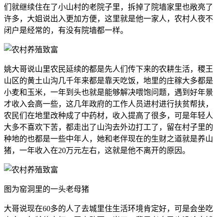
们就继续住在了小山村的老院子里，拆掉了院墙家里也敞亮了
许多，大姐说出入更加方便，这里就是他一家人，农村人夜不
闭户是经常的，有没有院墙都一样。
姚大哥说山里农民延续的都是先人们传下来的农耕生活，稷王
山区的黄土山沟几千年来都是靠天吃饭，地里的庄稼大多都是
小麦和玉米，一年到头也就是能够解决喂饱问题，遇到好年景
才收入会高一些，这几年政府的工作人员进村进行扶贫帮扶，
农民们在地里改种成了中药材，收入提高了很多，可是年轻人
大多不喜欢下苦，都走出了山沟去外边打工了，留在村子里的
种地的也都是一些中年人，她和老伴现在的生财之道就是养山
猪，一年收入在20万元左右，这就是他不离开的原因。
图为窑洞里的一头老母猪
大哥说现在60多的人了去城里住生活环境肯定好，可是会坐吃