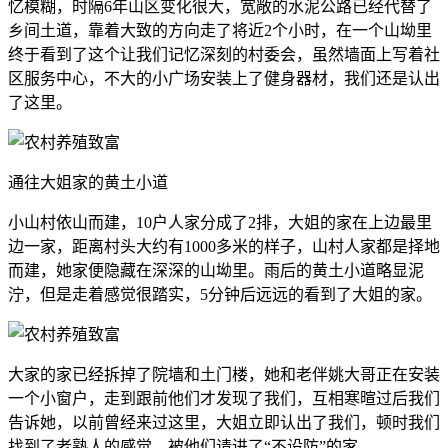
忆模糊，时隔6年山区变化很大，宽敞的水泥公路已经代替了
乡间土道，靠着大致的方向走了将近2个小时，在一个山坳里
终于看到了这个让我们记忆深刻的村委会，虽然墙面上写着社
区服务中心，不大的小广场安装上了健身器材，我们还是认出
了这里。
通往大姐家的黄土小道
小山村依山而建，10户人家分成了2排，大姐的家在上边最里
边一家，距离村头大约有1000多米的样子，山村人家都是择地
而建，她家便隐藏在深深的山坳里。雨后的黄土小道略显泥
泞，但是走着感觉很踏实，5分钟后远远的看到了大姐的家。
大家的家已经拆掉了院墙和土门楼，她和老伴姚大哥正在安装
一个小窗户，走到跟前他们才发现了我们，互相寒暄过后我们
告诉她，以前曾经来过这里，大姐立即认出了我们，顿时我们
找到了老熟人的感觉，被他们请进了“不设防”的家。