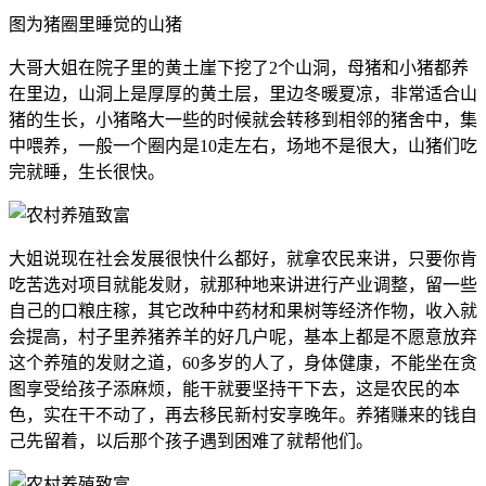
图为猪圈里睡觉的山猪
大哥大姐在院子里的黄土崖下挖了2个山洞，母猪和小猪都养
在里边，山洞上是厚厚的黄土层，里边冬暖夏凉，非常适合山
猪的生长，小猪略大一些的时候就会转移到相邻的猪舍中，集
中喂养，一般一个圈内是10走左右，场地不是很大，山猪们吃
完就睡，生长很快。
大姐说现在社会发展很快什么都好，就拿农民来讲，只要你肯
吃苦选对项目就能发财，就那种地来讲进行产业调整，留一些
自己的口粮庄稼，其它改种中药材和果树等经济作物，收入就
会提高，村子里养猪养羊的好几户呢，基本上都是不愿意放弃
这个养殖的发财之道，60多岁的人了，身体健康，不能坐在贪
图享受给孩子添麻烦，能干就要坚持干下去，这是农民的本
色，实在干不动了，再去移民新村安享晚年。养猪赚来的钱自
己先留着，以后那个孩子遇到困难了就帮他们。