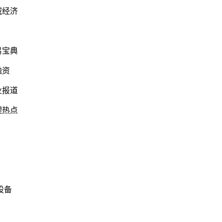
域经济
易宝典
融资
业报道
理热点
设备