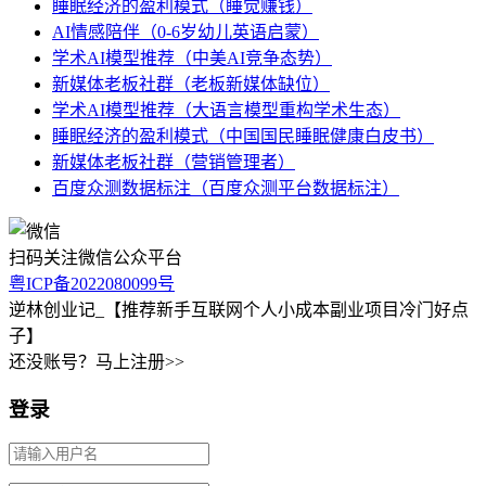
睡眠经济的盈利模式（睡觉赚钱）
AI情感陪伴（0-6岁幼儿英语启蒙）
学术AI模型推荐（中美AI竞争态势）
新媒体老板社群（老板新媒体缺位）
学术AI模型推荐（大语言模型重构学术生态）
睡眠经济的盈利模式（中国国民睡眠健康白皮书）
新媒体老板社群（营销管理者）
百度众测数据标注（百度众测平台数据标注）
扫码关注微信公众平台
粤ICP备2022080099号
逆林创业记_【推荐新手互联网个人小成本副业项目冷门好点
子】
还没账号？马上注册>>
登录