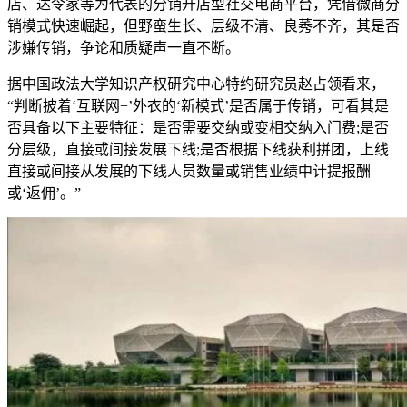
店、达令家等为代表的分销开店型社交电商平台，凭借微商分
销模式快速崛起，但野蛮生长、层级不清、良莠不齐，其是否
涉嫌传销，争论和质疑声一直不断。
据中国政法大学知识产权研究中心特约研究员赵占领看来，
“判断披着‘互联网+’外衣的‘新模式’是否属于传销，可看其是
否具备以下主要特征：是否需要交纳或变相交纳入门费;是否
分层级，直接或间接发展下线;是否根据下线获利拼团，上线
直接或间接从发展的下线人员数量或销售业绩中计提报酬
或‘返佣’。”