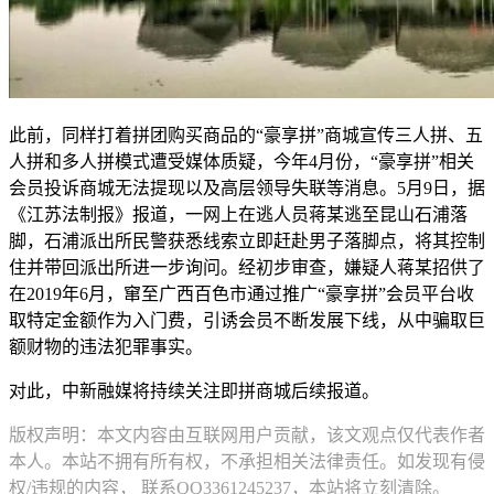
此前，同样打着拼团购买商品的“豪享拼”商城宣传三人拼、五
人拼和多人拼模式遭受媒体质疑，今年4月份，“豪享拼”相关
会员投诉商城无法提现以及高层领导失联等消息。5月9日，据
《江苏法制报》报道，一网上在逃人员蒋某逃至昆山石浦落
脚，石浦派出所民警获悉线索立即赶赴男子落脚点，将其控制
住并带回派出所进一步询问。经初步审查，嫌疑人蒋某招供了
在2019年6月，窜至广西百色市通过推广“豪享拼”会员平台收
取特定金额作为入门费，引诱会员不断发展下线，从中骗取巨
额财物的违法犯罪事实。
对此，中新融媒将持续关注即拼商城后续报道。
版权声明：本文内容由互联网用户贡献，该文观点仅代表作者
本人。本站不拥有所有权，不承担相关法律责任。如发现有侵
权/违规的内容， 联系QQ3361245237，本站将立刻清除。