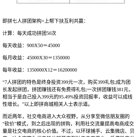
即拼七人拼团架构+上帮下扶互利共赢：
计算：每天成功拼团50次
每天收益：900X50＝45000
每月收益：45000X30＝1350000
每年收益：1350000X12＝16200000
“7人拼团的特色是终身投资399元一次，购买399礼包;成为团
长发起拼团，拼团赚钱还有免费得礼包;一次拼团赚钱381元，
相当于是自己投入399元的95.49%投资回报率，收益可以成线
性增长。”以上即拼商城相关人士表示道。
而近两年，社交电商进入大众视野，从分享至微信朋友圈的
“砍价”模式，到之后出现的拼购，利用社交流量提高电商成交
量是社交电商的核心价值。不过，以环球捕手、云集微店、贝