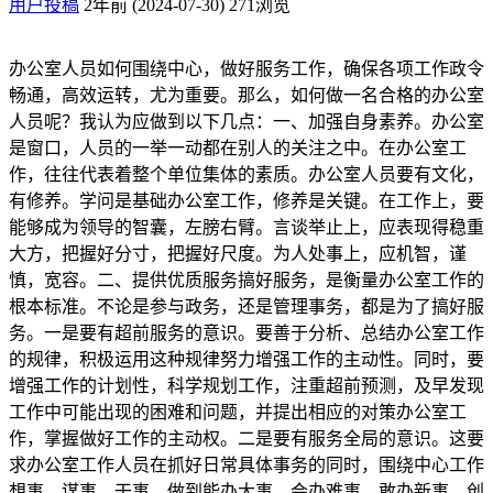
用户投稿
2年前 (2024-07-30)
271浏览
办公室人员如何围绕中心，做好服务工作，确保各项工作政令
畅通，高效运转，尤为重要。那么，如何做一名合格的办公室
人员呢？我认为应做到以下几点：一、加强自身素养。办公室
是窗口，人员的一举一动都在别人的关注之中。在办公室工
作，往往代表着整个单位集体的素质。办公室人员要有文化，
有修养。学问是基础办公室工作，修养是关键。在工作上，要
能够成为领导的智囊，左膀右臂。言谈举止上，应表现得稳重
大方，把握好分寸，把握好尺度。为人处事上，应机智，谨
慎，宽容。二、提供优质服务搞好服务，是衡量办公室工作的
根本标准。不论是参与政务，还是管理事务，都是为了搞好服
务。一是要有超前服务的意识。要善于分析、总结办公室工作
的规律，积极运用这种规律努力增强工作的主动性。同时，要
增强工作的计划性，科学规划工作，注重超前预测，及早发现
工作中可能出现的困难和问题，并提出相应的对策办公室工
作，掌握做好工作的主动权。二是要有服务全局的意识。这要
求办公室工作人员在抓好日常具体事务的同时，围绕中心工作
想事、谋事、干事，做到能办大事，会办难事，敢办新事，创