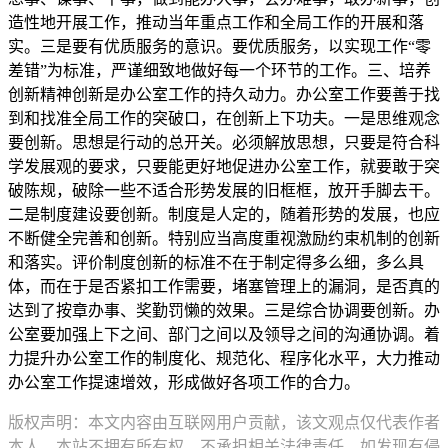
造性地开展工作，推动当年重点工作和全局工作的开展和落
实。三是要有优质服务的意识。要优质服务，以实现工作“零
差错”为标准，严谨细致地做好每一个环节的工作。三、培养
创新精神创新是办公室工作的持久动力。办公室工作要善于找
到和找准全局工作的突破口，在创新上下功夫。一是思维观念
要创新。思想是行动的总开关。必须解放思想，只要是符合科
学发展观的要求，只要能更好地促进办公室工作，就要敢于突
破陈规，破除一些不适合形势发展的旧框框，放开手脚去干。
二是制度建设要创新。制度是人定的，随着形势的发展，也应
不断健全完善和创新。特别应当高度重视激励约束机制的创新
和落实。评价制度创新的标准不在于制定得多么细，多么具
体，而在于是否紧扣工作需要，堵塞管理上的漏洞，是否真的
达到了按章办事、奖勤罚懒的效果。三是综合协调要创新。办
公室要加强上下之间、部门之间以及领导之间的沟通协调。着
力提升办公室工作的制度化、规范化、程序化水平，大力推动
办公室工作提速增效，形成做好各项工作的合力。
版权声明：本文内容由互联网用户贡献，该文观点仅代表作者
本人。本站不拥有所有权，不承担相关法律责任。如发现有侵