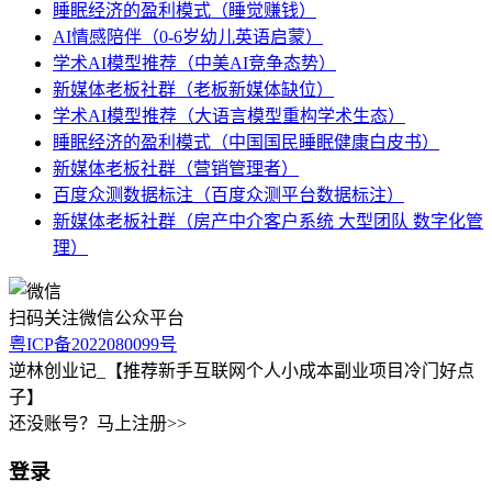
睡眠经济的盈利模式（睡觉赚钱）
AI情感陪伴（0-6岁幼儿英语启蒙）
学术AI模型推荐（中美AI竞争态势）
新媒体老板社群（老板新媒体缺位）
学术AI模型推荐（大语言模型重构学术生态）
睡眠经济的盈利模式（中国国民睡眠健康白皮书）
新媒体老板社群（营销管理者）
百度众测数据标注（百度众测平台数据标注）
新媒体老板社群（房产中介客户系统 大型团队 数字化管
理）
扫码关注微信公众平台
粤ICP备2022080099号
逆林创业记_【推荐新手互联网个人小成本副业项目冷门好点
子】
还没账号？马上注册>>
登录