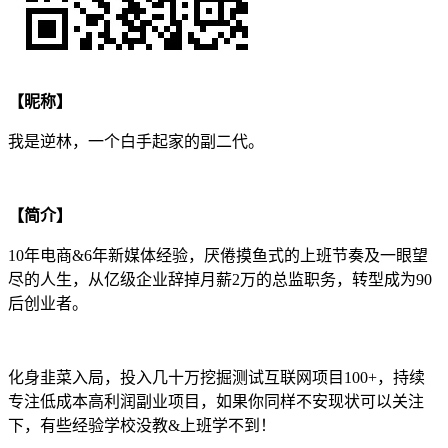
【昵称】
我是逆林，一个白手起家的副二代。
【简介】
10年电商&6年新媒体经验，厌倦摸鱼式的上班节奏及一眼望
尽的人生，从亿级企业辞掉月薪2万的总监职务，转型成为90
后创业者。
化身韭菜入局，投入几十万挖掘测试互联网项目100+，持续
专注低成本高利润副业项目，如果你同样不安现状可以关注
下，有些经验学校没教&上班学不到！