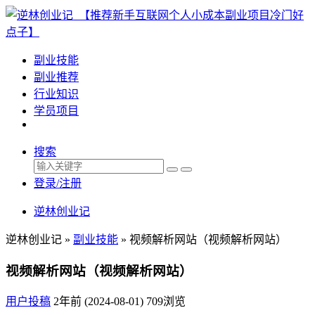
副业技能
副业推荐
行业知识
学员项目
搜索
登录/注册
逆林创业记
逆林创业记 »
副业技能
»
视频解析网站（视频解析网站）
视频解析网站（视频解析网站）
用户投稿
2年前 (2024-08-01)
709浏览