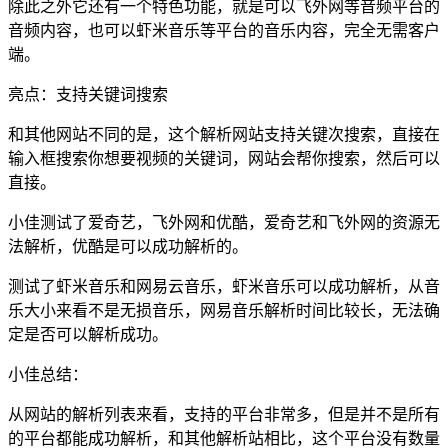
除此之外它还有一个特色功能，就是可以飞外网等音频平台的
音频内容，也可以虾米音乐等平台的音乐内容，完全无需客户
端。
亮点：支持关键词搜索
和其他网站不同的是，这个解析网站支持关键次搜索，直接在
输入框搜索你想要视频的关键词，网站会帮你搜索，然后可以
直接。
小佳测试了爱奇艺，飞外网和优酷，爱奇艺和飞外网的资源无
法解析，优酷是可以成功解析的。
测试了虾米音乐和网易云音乐，虾米音乐可以成功解析，从音
乐大小来看不是无损音乐，网易音乐解析时间比较长，无法确
定是否可以解析成功。
小佳总结：
从网站的解析列表来看，支持的平台非常多，但是并不是所有
的平台都能成功解析，和其他解析站相比，这个平台没有数量