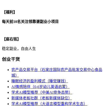
【福利】
每天前10名关注领靠谱副业小项目
【座右铭】
稳定副业，自由人生
创业干货
农产品交易平台（石家庄国际农产品批发交易中心食品
城）
睡眠经济的盈利模式（睡觉赚钱）
AI情感陪伴（0-6岁幼儿英语启蒙）
学术AI模型推荐（中美AI竞争态势）
新媒体老板社群（老板新媒体缺位）
学术AI模型推荐（大语言模型重构学术生态）