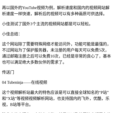
再以国外的YouTube视频为例，解析速度和国内的视频网站解
析速度一样快速，解析后的视频可以有多种画质可供选择。
小佳测试了国外3个主流的视频网站都是可以轻松。
小佳总结：
这个网站除了需要特殊网络才能访问外，功能可能是最强的，
不过网站为了保护服务器，未注册的用户每天可以免费5次，
通过邮箱注册之后可以免费10次，已经是非常的良心了，基本
也可以满足绝大多数伙伴的需求了。
传送门
04 Tubeninja——在线视频
这个视频解析站最大的特色应该是可以直接全球知名的“P站”
和“X站”等视频视频解析网站，也支持国内的飞外，优酷，乐
视，B站等平台。