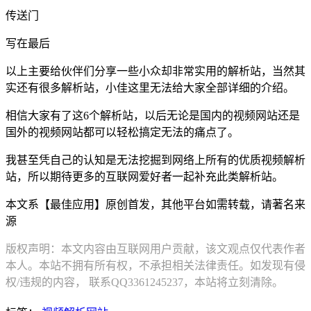
传送门
写在最后
以上主要给伙伴们分享一些小众却非常实用的解析站，当然其
实还有很多解析站，小佳这里无法给大家全部详细的介绍。
相信大家有了这6个解析站，以后无论是国内的视频网站还是
国外的视频网站都可以轻松搞定无法的痛点了。
我甚至凭自己的认知是无法挖掘到网络上所有的优质视频解析
站，所以期待更多的互联网爱好者一起补充此类解析站。
本文系【最佳应用】原创首发，其他平台如需转载，请著名来
源
版权声明：本文内容由互联网用户贡献，该文观点仅代表作者
本人。本站不拥有所有权，不承担相关法律责任。如发现有侵
权/违规的内容， 联系QQ3361245237，本站将立刻清除。