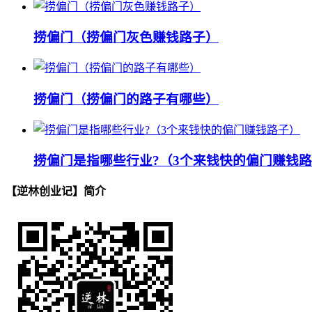
捞偏门（捞偏门灰色赚钱路子）
捞偏门（捞偏门的路子有哪些）
捞偏门是指哪些行业?（3个来钱快的偏门赚钱
【逆林创业记】简介