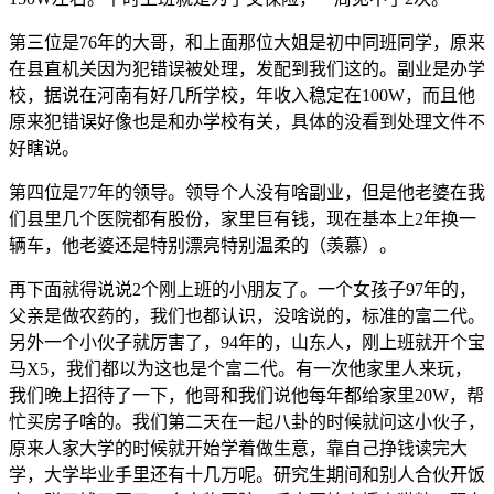
第三位是76年的大哥，和上面那位大姐是初中同班同学，原来
在县直机关因为犯错误被处理，发配到我们这的。副业是办学
校，据说在河南有好几所学校，年收入稳定在100W，而且他
原来犯错误好像也是和办学校有关，具体的没看到处理文件不
好瞎说。
第四位是77年的领导。领导个人没有啥副业，但是他老婆在我
们县里几个医院都有股份，家里巨有钱，现在基本上2年换一
辆车，他老婆还是特别漂亮特别温柔的（羡慕）。
再下面就得说说2个刚上班的小朋友了。一个女孩子97年的，
父亲是做农药的，我们也都认识，没啥说的，标准的富二代。
另外一个小伙子就厉害了，94年的，山东人，刚上班就开个宝
马X5，我们都以为这也是个富二代。有一次他家里人来玩，
我们晚上招待了一下，他哥和我们说他每年都给家里20W，帮
忙买房子啥的。我们第二天在一起八卦的时候就问这小伙子，
原来人家大学的时候就开始学着做生意，靠自己挣钱读完大
学，大学毕业手里还有十几万呢。研究生期间和别人合伙开饭