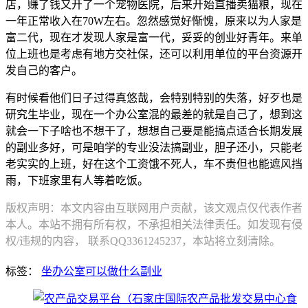
店，赚了钱又开了一个宠物医院，后来开始直播卖猫粮，现在
一年正常收入在70W左右。忽然感觉好惭愧，原来以为人家是
富二代，现在才发现人家是富一代，妥妥的创业好青年。来单
位上班也是考虑有地方交社保，还可以利用单位的平台资源开
发自己的客户。
有时候看他们日子过得真悠哉，会特别特别的失落，好歹也是
研究生毕业，现在一个办公室混的最差的就是自己了，想到这
就会一下子啥也不想干了，想想自己要是能搞点适合长期发展
的副业多好，可是咱学的专业没法搞副业，胆子还小，只能老
老实实的上班，好在这个工资饿不死人，车不贵但也能遮风挡
雨，下班家里有人等着吃饭。
版权声明：本文内容由互联网用户贡献，该文观点仅代表作者
本人。本站不拥有所有权，不承担相关法律责任。如发现有侵
权/违规的内容， 联系QQ3361245237，本站将立刻清除。
标签：
坐办公室可以做什么副业