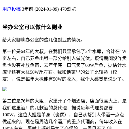
用户投稿
3年前 (2024-01-09)
470浏览
坐办公室可以做什么副业
给大家聊聊办公室的这几位副业的情况。
第一位是64年的大叔，在我们县里承包了2个水库，合计在1W
亩左右，自己养鱼出租一部分给别人做光伏。疫情期间没咋卖
鱼也没有补放鱼苗，去年年底一口气卖了60W斤鱼，据估计水
库里还有大概50W斤左右。我和他家里的公子比较熟（校
友），说是每年大概能有50W的收入，我个人感觉是说少了。
第二位是76年的大姐，家里开了个烟酒店，店面很高大上，是
我们这里酒厂的几款酒的总代理，据说每年代理费都要
100W。这位大姐是单身（丧偶），自己从帮别人带酒一点点
做起来的，现在是周边几个酒厂的重点代理商，每年收入在
150W左右。平时上班就是为了交保险，一周见不了2次。