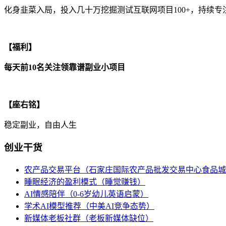
化身韭菜入局，投入几十万挖掘测试互联网项目100+，持续
【福利】
每天前10名关注领靠谱副业小项目
【座右铭】
稳定副业，自由人生
创业干货
农产品交易平台（石家庄国际农产品批发交易中心食品城
睡眠经济的盈利模式（睡觉赚钱）
AI情感陪伴（0-6岁幼儿英语启蒙）
学术AI模型推荐（中美AI竞争态势）
新媒体老板社群（老板新媒体缺位）