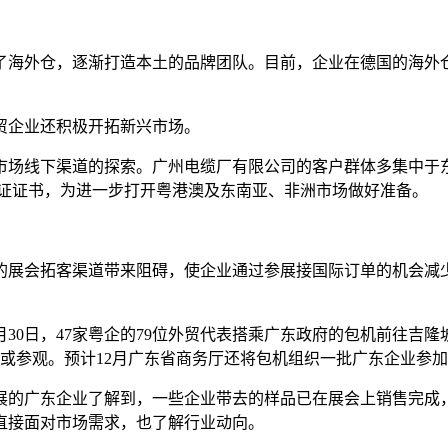
？
了海外仓，逐渐打造本土的品牌团队。目前，企业在德国的海外
贸企业还积极开拓新兴市场。
市场线下渠道的探索。广州电缆厂有限公司的客户群体多集中于
认证证书，为进一步打开粤港澳及东南亚、非洲市场做好准备。
展会拓客渠道带来阻碍，使企业通过参展接国际订单的机会减少
0日，47家粤企的79位外贸代表搭乘广东政府的包机前往吉隆坡参
参展或参观。预计12月广东省商务厅还将包机组织一批广东企业参加
容展的广东企业了解到，一些企业带去的样品已在展会上销售完
直接面对市场需求，也了解行业动向。