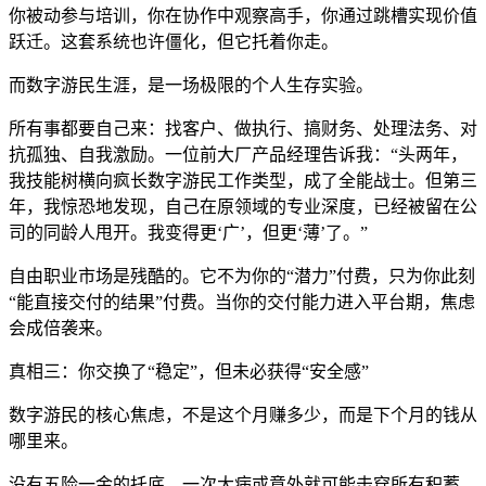
你被动参与培训，你在协作中观察高手，你通过跳槽实现价值
跃迁。这套系统也许僵化，但它托着你走。
而数字游民生涯，是一场极限的个人生存实验。
所有事都要自己来：找客户、做执行、搞财务、处理法务、对
抗孤独、自我激励。一位前大厂产品经理告诉我：“头两年，
我技能树横向疯长数字游民工作类型，成了全能战士。但第三
年，我惊恐地发现，自己在原领域的专业深度，已经被留在公
司的同龄人甩开。我变得更‘广’，但更‘薄’了。”
自由职业市场是残酷的。它不为你的“潜力”付费，只为你此刻
“能直接交付的结果”付费。当你的交付能力进入平台期，焦虑
会成倍袭来。
真相三：你交换了“稳定”，但未必获得“安全感”
数字游民的核心焦虑，不是这个月赚多少，而是下个月的钱从
哪里来。
没有五险一金的托底，一次大病或意外就可能击穿所有积蓄。