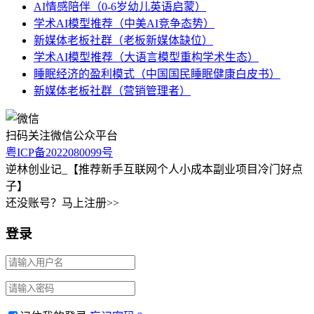
AI情感陪伴（0-6岁幼儿英语启蒙）
学术AI模型推荐（中美AI竞争态势）
新媒体老板社群（老板新媒体缺位）
学术AI模型推荐（大语言模型重构学术生态）
睡眠经济的盈利模式（中国国民睡眠健康白皮书）
新媒体老板社群（营销管理者）
扫码关注微信公众平台
粤ICP备2022080099号
逆林创业记_【推荐新手互联网个人小成本副业项目冷门好点
子】
还没账号？马上注册>>
登录