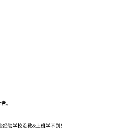
业者。
些经验学校没教&上班学不到！