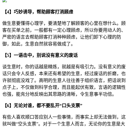
【4】巧妙诱导，帮助顾客打消顾虑
做生意要懂得心理学，要清楚地了解顾客的心里在想什么。顾
客在买单之前，一般都有一定心理顾虑，所以你要用动人的、
严密的语言去帮助顾客打消种种顾虑，让他们卸下心理的防
御，如此，生意自然就容易做成了。
【5】一语击中，别说没有意义的废话
谈生意时，你的话越是精炼，就越是有吸引力。没有意义的废
话只会令人反感，本来还有希望的生意，经过废话的折磨，也
许就彻底没戏了。高明的生意人往往善于组织语言，把话说到
点子上，不仅做到科学合理，而且能起伏有致，言语的逻辑性
也强，能充分地反映出其思路的清晰，令生意事半功倍。
【6】无论对谁，都不要乱开“口头支票”
有些人喜欢顺口答应别人一些事情，而事实上却无法做到，这
就叫做“空头支票”。对于一个生意人而言，无论你的生意是大