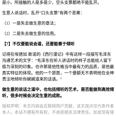
是小，所接触的人是多是少，空头支票都绝不能乱开。
生意人说话时，乱开“口头支票”有两个恶果：
（1）一是失去做生意的章法；
（2）二是失去做生意的信用。
【7】不仅要能说会道，还要能善于倾听
记得在埃德加·斯诺的《西行漫记》中有这样一段描写毛泽东
沟通艺术的文字：“毛泽东在听人讲话时的样子总能给人留下
极为深刻的印象。也许那是他性格当中最有力的品质，是他最
真实特征的体现。他的一个颔首，一个蹙额无不表明他在全神
贯注地倾听你娓娓道来的话语。”
做生意的说话之道中，也包括倾听的艺术，是否能做到高效倾
听，很多时候会决定生意的成败。
版权声明：本文内容由互联网用户贡献，该文观点仅代表作者
本人。本站不拥有所有权，不承担相关法律责任。如发现有侵