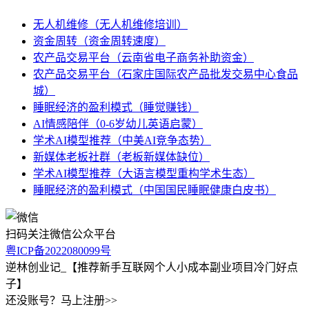
无人机维修（无人机维修培训）
资金周转（资金周转速度）
农产品交易平台（云南省电子商务补助资金）
农产品交易平台（石家庄国际农产品批发交易中心食品
城）
睡眠经济的盈利模式（睡觉赚钱）
AI情感陪伴（0-6岁幼儿英语启蒙）
学术AI模型推荐（中美AI竞争态势）
新媒体老板社群（老板新媒体缺位）
学术AI模型推荐（大语言模型重构学术生态）
睡眠经济的盈利模式（中国国民睡眠健康白皮书）
扫码关注微信公众平台
粤ICP备2022080099号
逆林创业记_【推荐新手互联网个人小成本副业项目冷门好点
子】
还没账号？马上注册>>