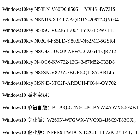
Windows10key:N53LN-V60D6-85061-1YX4S-4WZHS
Windows10key:NSNU5-XTCF7-AQDUN-20877-QY034
Windows10key:N53SO-V6236-15064-1YX6T-5WZHL
Windows10key:N03C4-FS5ED-Y803F-N62MC-5GSR4
Windows10key:NSG43-5UC2P-ARWU2-Z6644-QR712
Windows10key:N4QG6-KW732-13G43-67M52-T33D8
Windows10key:N86SN-V823Z-3BGE6-Q118Y-AB145
Windows10key:NSN43-5TC2P-ARDUH-F6644-QY702
Windows10 版本密钥：
Windows10 单语言版：BT79Q-G7N6G-PGBYW-4YWX6-6F4BT
Windows10 专业版：W269N-WFGWX-YVC9B-4J6C9-T83GX，V
Windows10 企业版：NPPR9-FWDCX-D2C8J-H872K-2YT43，T