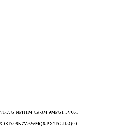
K7JG-NPHTM-C97JM-9MPGT-3V66T
X9XD-98N7V-6WMQ6-BX7FG-H8Q99