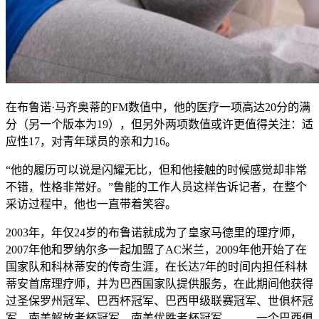
在布鲁诺·马齐奥蒂的FM数值中，他的医疗一项高达20分的满
分（另一个版本为19），但另外两项数值或许更值得关注：适
应性17，对青年球员的亲和力16。
“他的履历可以说是闪耀无比，但和他接触的时候感觉却非常
不错，性格非常好。”鲁能的工作人员这样告诉记者，在整个
采访过程中，他也一直带着笑容。
2003年，年仅24岁的布鲁诺就成为了皇家马德里的理疗师，
2007年他和罗纳尔多一起加盟了AC米兰，2009年他开始了在
国家队和科林蒂安的传奇生涯，在长达7年的时间内担任科林
蒂安首席理疗师，并为巴西国家队提供服务，在此期间他获得
过圣保罗州冠军、巴西杯冠军、巴西甲级联赛冠军、世俱杯冠
军、南美解放者杯冠军、南美优胜者杯冠军———一个巴西俱