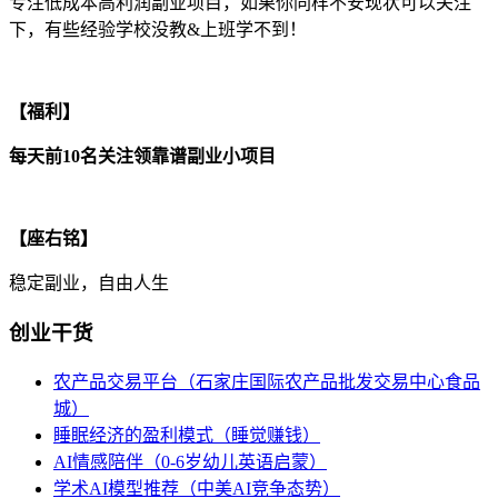
专注低成本高利润副业项目，如果你同样不安现状可以关注
下，有些经验学校没教&上班学不到！
【福利】
每天前10名关注领靠谱副业小项目
【座右铭】
稳定副业，自由人生
创业干货
农产品交易平台（石家庄国际农产品批发交易中心食品
城）
睡眠经济的盈利模式（睡觉赚钱）
AI情感陪伴（0-6岁幼儿英语启蒙）
学术AI模型推荐（中美AI竞争态势）