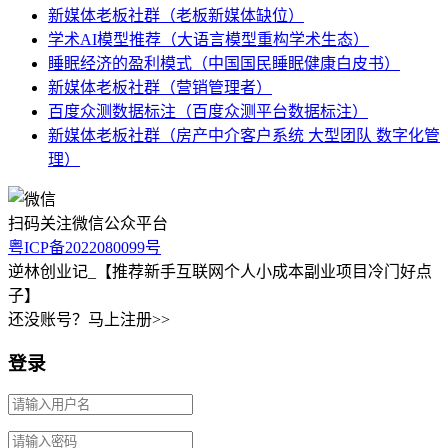
新媒体老板社群（老板新媒体缺位）
学术AI模型推荐（大语言模型重构学术生态）
睡眠经济的盈利模式（中国国民睡眠健康白皮书）
新媒体老板社群（营销管理者）
百度众测数据标注（百度众测平台数据标注）
新媒体老板社群（房产中介客户系统 大型团队 数字化管
理）
扫码关注微信公众平台
粤ICP备2022080099号
逆林创业记_【推荐新手互联网个人小成本副业项目冷门好点
子】
还没账号？马上注册>>
登录