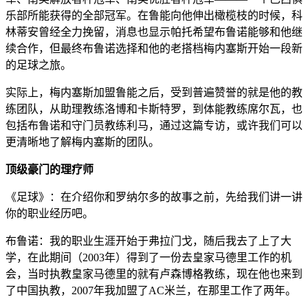
乐部所能获得的全部冠军。在鲁能向他伸出橄榄枝的时候，科
林蒂安曾经全力挽留，消息也显示帕托希望布鲁诺能够和他继
续合作，但最终布鲁诺选择和他的老搭档梅内塞斯开始一段新
的足球之旅。
实际上，梅内塞斯加盟鲁能之后，受到普遍赞誉的就是他的教
练团队，从助理教练洛博和卡斯特罗，到体能教练席尔瓦，也
包括布鲁诺和守门员教练利马，通过这篇专访，或许我们可以
更清晰地了解梅内塞斯的团队。
顶级豪门的理疗师
《足球》：在介绍你和罗纳尔多的故事之前，先给我们讲一讲
你的职业经历吧。
布鲁诺：我的职业生涯开始于弗拉门戈，随后我去了上了大
学，在此期间（2003年）得到了一份去皇家马德里工作的机
会，当时执教皇家马德里的就有卢森博格教练，现在他也来到
了中国执教，2007年我加盟了AC米兰，在那里工作了两年。