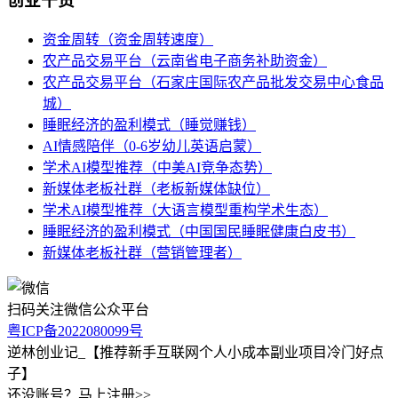
创业干货
资金周转（资金周转速度）
农产品交易平台（云南省电子商务补助资金）
农产品交易平台（石家庄国际农产品批发交易中心食品
城）
睡眠经济的盈利模式（睡觉赚钱）
AI情感陪伴（0-6岁幼儿英语启蒙）
学术AI模型推荐（中美AI竞争态势）
新媒体老板社群（老板新媒体缺位）
学术AI模型推荐（大语言模型重构学术生态）
睡眠经济的盈利模式（中国国民睡眠健康白皮书）
新媒体老板社群（营销管理者）
扫码关注微信公众平台
粤ICP备2022080099号
逆林创业记_【推荐新手互联网个人小成本副业项目冷门好点
子】
还没账号？马上注册>>