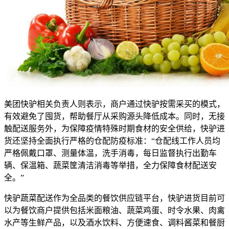
美团快驴相关负责人则表示，商户通过快驴按需采买的模式，
有效避免了囤货，帮助餐厅从采购源头降低成本。同时，无接
触配送服务外，为保障疫情特殊时期食材的安全供给，快驴进
货还坚持全面执行严格的仓配防疫标准：“仓配线工作人员均
严格佩戴口罩、测量体温，洗手消毒，每日监督执行出勤车
辆、保温箱、蔬菜筐清洁消毒等举措，全力保障食材配送安
全。”
快驴蔬菜配送作为全品类的餐饮供应链平台，快驴进货目前可
以为餐饮商户提供包括米面粮油、蔬菜鸡蛋、时令水果、肉禽
水产等生鲜产品，以及酒水饮料、方便速食、调料酱菜和餐厨