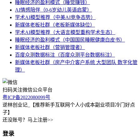
睡眠经济的盈利模式（睡觉赚钱）
AI情感陪伴（0-6岁幼儿英语启蒙）
学术AI模型推荐（中美AI竞争态势）
新媒体老板社群（老板新媒体缺位）
学术AI模型推荐（大语言模型重构学术生态）
睡眠经济的盈利模式（中国国民睡眠健康白皮书）
新媒体老板社群（营销管理者）
百度众测数据标注（百度众测平台数据标注）
新媒体老板社群（房产中介客户系统 大型团队 数字化管
理）
扫码关注微信公众平台
粤ICP备2022080099号
逆林创业记_【推荐新手互联网个人小成本副业项目冷门好点
子】
还没账号？马上注册>>
登录