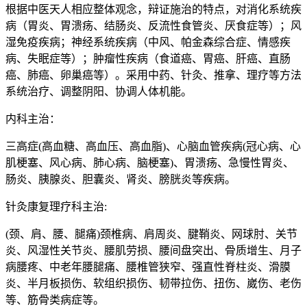
根据中医天人相应整体观念，辩证施治的特点，对消化系统疾
病（胃炎、胃溃疡、结肠炎、反流性食管炎、厌食症等）；风
湿免疫疾病；神经系统疾病（中风、帕金森综合症、情感疾
病、失眠症等）；肿瘤性疾病（食道癌、胃癌、肝癌、直肠
癌、肺癌、卵巢癌等）。采用中药、针灸、推拿、理疗等方法
系统治疗、调整阴阳、协调人体机能。
内科主治：
三高症(高血糖、高血压、高血脂)、心脑血管疾病(冠心病、心
肌梗塞、风心病、肺心病、脑梗塞)、胃溃疡、急慢性胃炎、
肠炎、胰腺炎、胆囊炎、肾炎、膀胱炎等疾病。
针灸康复理疗科主治:
(颈、肩、腰、腿痛)颈椎病、肩周炎、腱鞘炎、网球肘、关节
炎、风湿性关节炎、腰肌劳损、腰间盘突出、骨质增生、月子
病腰疼、中老年腰腿痛、腰椎管狭窄、强直性脊柱炎、滑膜
炎、半月板损伤、软组织损伤、韧带拉伤、扭伤、崴伤、老伤
等、筋骨类病症等。