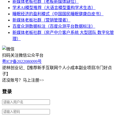
新媒体老板社群（老板新媒体缺位）
学术AI模型推荐（大语言模型重构学术生态）
睡眠经济的盈利模式（中国国民睡眠健康白皮书）
新媒体老板社群（营销管理者）
百度众测数据标注（百度众测平台数据标注）
新媒体老板社群（房产中介客户系统 大型团队 数字化管
理）
扫码关注微信公众平台
粤ICP备2022080099号
逆林创业记_【推荐新手互联网个人小成本副业项目冷门好点
子】
还没账号？马上注册>>
登录