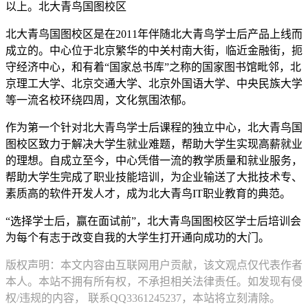
以上。北大青鸟国图校区
北大青鸟国图校区是在2011年伴随北大青鸟学士后产品上线而
成立的。中心位于北京繁华的中关村南大街，临近金融街，扼
守经济中心，和有着“国家总书库”之称的国家图书馆毗邻，北
京理工大学、北京交通大学、北京外国语大学、中央民族大学
等一流名校环绕四周，文化氛围浓郁。
作为第一个针对北大青鸟学士后课程的独立中心，北大青鸟国
图校区致力于解决大学生就业难题，帮助大学生实现高薪就业
的理想。自成立至今，中心凭借一流的教学质量和就业服务，
帮助大学生完成了职业技能培训，为企业输送了大批技术专、
素质高的软件开发人才，成为北大青鸟IT职业教育的典范。
“选择学士后，赢在面试前”，北大青鸟国图校区学士后培训会
为每个有志于改变自我的大学生打开通向成功的大门。
版权声明：本文内容由互联网用户贡献，该文观点仅代表作者
本人。本站不拥有所有权，不承担相关法律责任。如发现有侵
权/违规的内容， 联系QQ3361245237，本站将立刻清除。