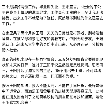
三个月辞掉两份工作，毕业即失业，王阳直言，“社会的不公
平在我身上体现的淋漓尽致，工作量和工资的不匹配让我无法
接受，出来工作不就是为了赚钱，既然赚不到钱为什么还要去
工作。”
在家里呆了两个月的王阳，天天的日常就是打游戏、刷动漫和
睡觉，在被父母和亲朋好友轮番教育后，依旧无动于衷。王阳
承认自己还未从大学生的身份中走出来，从心理还是十分抵触
踏入社会。
真正的转机出现在一场同学聚会，三五好友相聚肯定要聊到现
状和未来的打算，这对于王阳来说显然就是灵魂拷问。思考再
三，王阳打起了淘宝店的主意，“既不用出去上班，还可以堵
悠悠之口，兴许还能赚一点，何乐而不为呢。”
按照王阳的想法，投入不能太高，不能在手里压货，最好是做
中间运营商。而满足王阳需要求的店铺类型却寥寥无几，此时
他在朋友圈看到了之前卖乳胶枕的朋友正在寻找加盟商，这让
王阳感觉机会来了。