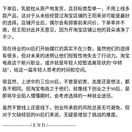
下单后，乳胶枕从原产地发货，且目标类型单一，不用上线多
款产品，这对于从未给经营过淘宝店铺的王阳来说可能是最好
的选择。店铺开业后，偶尔会有顾客前来问价，下单率并不
高，但王阳对此并无意见，因为开淘宝店铺让他的耳朵清净了
不少。
现在待业的00后们开始摆烂的其实不在少数，虽然他们的选择
有很多，但对未来的迷惘让他们短暂性地失去了行动力。淘宝
电商这个新兴职业，或许就是年轻人短暂逃离现状的“中转
站”，给这一届年轻人思考的时间和空间。
很显然，上述中的三位00后，不管是初衷、态度还是想法，都
各不相同。但淘宝电商之于他们，就像线下创业之于90后，是
即将毕业陷入懵懂期时，会考虑选择的一种就业途径。
虽然不管线上还是线下，创业所承担的风险总是无可避免，但
对于欠缺经验的00后们来说，无疑是增加了挑战的难度。
——————/ E N D /——————