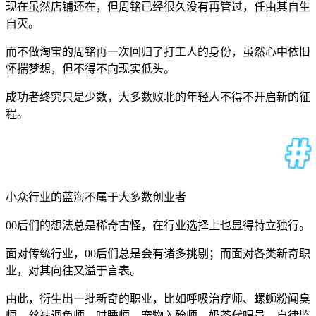
现在虽然店铺还在，但周铭已经很久没有再管过，任由其自生
自灭。
而不做淘宝的周铭再一次回归了打工人的身份，虽然心中依旧
怀揣梦想，但不得不向现实低头。
成功者终究只是少数，大多数败北的年轻人不得不开启新的征
程。
小众行业的蓝海不属于大多数创业者
00后们的想法总是稀奇古怪，在行业选择上也显得特立独行。
面对传统行业，00后们总是会有诸多挑剔；而面对各类新奇职
业，对其向往又溢于言表。
由此，衍生出一批新奇的职业，比如呼吸治疗师、螺蛳粉闻臭
师、丝袜调色师、哄睡师、宠物入殓师、奶茶代喝员、自律监