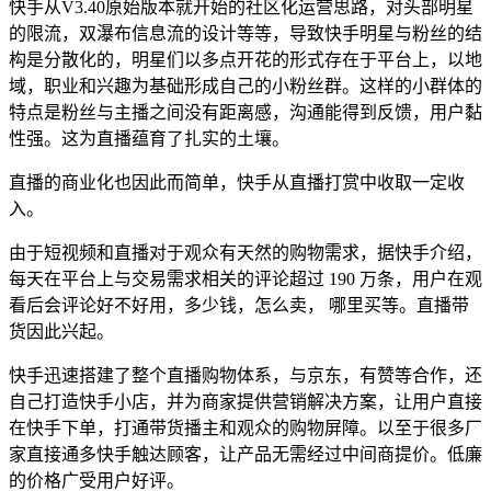
快手从V3.40原始版本就开始的社区化运营思路，对头部明星
的限流，双瀑布信息流的设计等等，导致快手明星与粉丝的结
构是分散化的，明星们以多点开花的形式存在于平台上，以地
域，职业和兴趣为基础形成自己的小粉丝群。这样的小群体的
特点是粉丝与主播之间没有距离感，沟通能得到反馈，用户黏
性强。这为直播蕴育了扎实的土壤。
直播的商业化也因此而简单，快手从直播打赏中收取一定收
入。
由于短视频和直播对于观众有天然的购物需求，据快手介绍，
每天在平台上与交易需求相关的评论超过 190 万条，用户在观
看后会评论好不好用，多少钱，怎么卖， 哪里买等。直播带
货因此兴起。
快手迅速搭建了整个直播购物体系，与京东，有赞等合作，还
自己打造快手小店，并为商家提供营销解决方案，让用户直接
在快手下单，打通带货播主和观众的购物屏障。以至于很多厂
家直接通多快手触达顾客，让产品无需经过中间商提价。低廉
的价格广受用户好评。