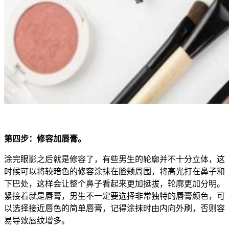
第四步：修容加唇膏。
涂完眼影之后就是修容了，有些男生的轮廓并不十分立体，这
时候可以将较暗色的修容涂抹在脸颊周围，将高光打在鼻子和
下巴处，这样会让整个鼻子看起来更加挺拔，轮廓更加分明。
紧接着就是唇膏，男生不一定要选择非常独特的唇膏颜色，可
以选择接近唇色的简单唇膏，记得涂抹时由内向外刷，否则容
易导致唇纹增多。