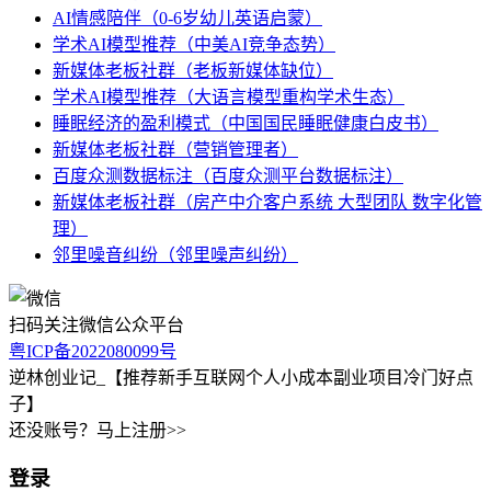
AI情感陪伴（0-6岁幼儿英语启蒙）
学术AI模型推荐（中美AI竞争态势）
新媒体老板社群（老板新媒体缺位）
学术AI模型推荐（大语言模型重构学术生态）
睡眠经济的盈利模式（中国国民睡眠健康白皮书）
新媒体老板社群（营销管理者）
百度众测数据标注（百度众测平台数据标注）
新媒体老板社群（房产中介客户系统 大型团队 数字化管
理）
邻里噪音纠纷（邻里噪声纠纷）
扫码关注微信公众平台
粤ICP备2022080099号
逆林创业记_【推荐新手互联网个人小成本副业项目冷门好点
子】
还没账号？马上注册>>
登录