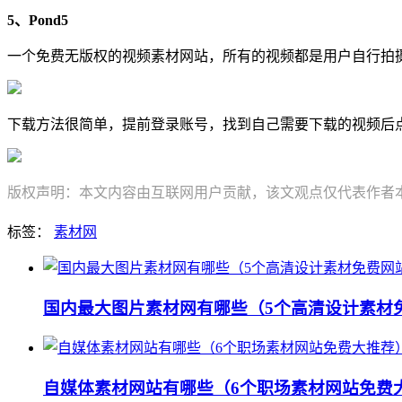
5、Pond5
一个免费无版权的视频素材网站，所有的视频都是用户自行拍
下载方法很简单，提前登录账号，找到自己需要下载的视频后
版权声明：本文内容由互联网用户贡献，该文观点仅代表作者本人
标签：
素材网
国内最大图片素材网有哪些（5个高清设计素材
自媒体素材网站有哪些（6个职场素材网站免费