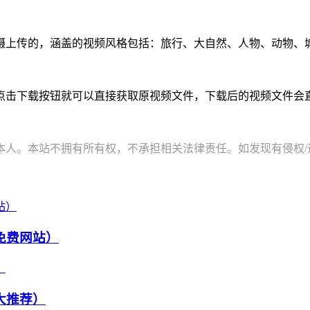
摄上传的，涵盖的视频风格包括：旅行、大自然、人物、动物、
点击下载按钮就可以直接获取原视频文件，下载后的视频文件会直
。本站不拥有所有权，不承担相关法律责任。如发现有侵权/违规的内
免费网站）
大推荐）