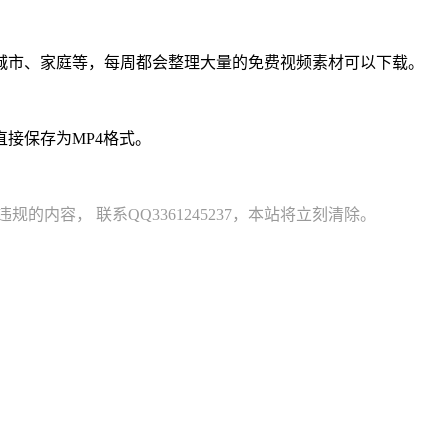
城市、家庭等，每周都会整理大量的免费视频素材可以下载。
接保存为MP4格式。
容， 联系QQ3361245237，本站将立刻清除。