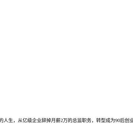
的人生，从亿级企业辞掉月薪2万的总监职务，转型成为90后创