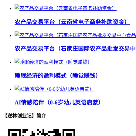
农产品交易平台（云南省电子商务补助资金）
农产品交易平台（石家庄国际农产品批发交易中
睡眠经济的盈利模式（睡觉赚钱）
AI情感陪伴（0-6岁幼儿英语启蒙）
【逆林创业记】简介