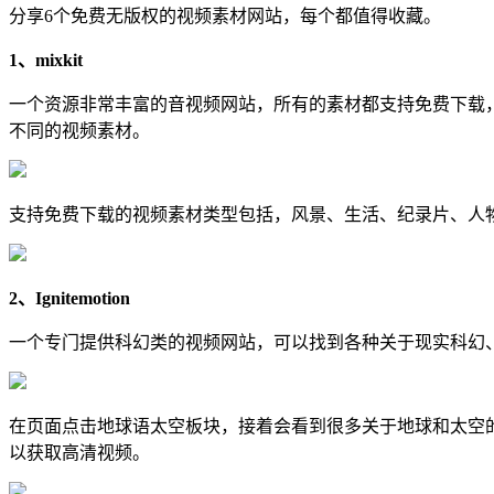
分享6个免费无版权的视频素材网站，每个都值得收藏。
1、mixkit
一个资源非常丰富的音视频网站，所有的素材都支持免费下载
不同的视频素材。
支持免费下载的视频素材类型包括，风景、生活、纪录片、人
2、Ignitemotion
一个专门提供科幻类的视频网站，可以找到各种关于现实科幻
在页面点击地球语太空板块，接着会看到很多关于地球和太空
以获取高清视频。