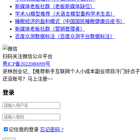
新媒体老板社群（老板新媒体缺位）
学术AI模型推荐（大语言模型重构学术生态）
睡眠经济的盈利模式（中国国民睡眠健康白皮书）
新媒体老板社群（营销管理者）
百度众测数据标注（百度众测平台数据标注）
扫码关注微信公众平台
粤ICP备2022080099号
逆林创业记_【推荐新手互联网个人小成本副业项目冷门好点
还没账号？马上注册>>
登录
记住我的登录
忘记密码 ?