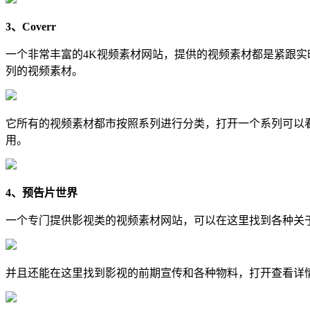
3、Coverr
一个非常丰富的4K视频素材网站，提供的视频素材都是紧跟
列的视频素材。
它所有的视频素材都市按照系列进行分类，打开一个系列可以
用。
4、预告片世界
一个专门提供影视类的视频素材网站，可以在这里找到各种关
并且还能在这里找到影视的前期宣传和各种物料，打开查看详