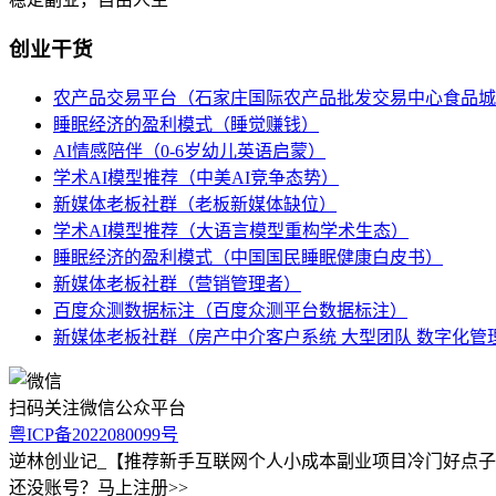
创业干货
农产品交易平台（石家庄国际农产品批发交易中心食品城
睡眠经济的盈利模式（睡觉赚钱）
AI情感陪伴（0-6岁幼儿英语启蒙）
学术AI模型推荐（中美AI竞争态势）
新媒体老板社群（老板新媒体缺位）
学术AI模型推荐（大语言模型重构学术生态）
睡眠经济的盈利模式（中国国民睡眠健康白皮书）
新媒体老板社群（营销管理者）
百度众测数据标注（百度众测平台数据标注）
新媒体老板社群（房产中介客户系统 大型团队 数字化管
扫码关注微信公众平台
粤ICP备2022080099号
逆林创业记_【推荐新手互联网个人小成本副业项目冷门好点
还没账号？马上注册>>