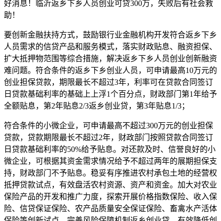
好消息！临沂返乡下乡人员创业可贷300万，失败后有社会救
助！
要创新金融扶持方式，鼓励银行业金融机构开发符合返乡下乡
人员需求的信贷产品和服务模式，落实财政贴息、融资担保、
扩大抵押物范围等综合措施，解决返乡下乡人员创业创新融资
难问题。符合条件的返乡下乡创业人员，可申请最高10万元的
创业担保贷款，期限最长不超过3年，利率可在贷款合同签订
日贷款基础利率的基础上上浮1个百分点，财政部门第1年给予
全额贴息，第2年贴息2/3返乡创业贷，第3年贴息1/3；
符合条件的小微企业，可申请最高不超过300万元的创业担保
贷款，贷款期限最长不超过2年，财政部门按照贷款合同签订
日贷款基础利率的50%给予贴息。对还款及时、信誉良好的小
微企业，可根据其资金需求情况给予不超过两年的展期担保支
持，财政部门不予贴息。稳妥有序推进农村承包土地的经营权
抵押贷款试点，有效盘活农村资源、资产和资金。加大对农业
保险产品的开发和推广力度，探索开展价格指数保险、收入保
险、信贷保证保险、农产品质量安全保证保险、畜禽水产活体
保险等创新试点，完善风险保障机制返乡创业贷，有效降低创