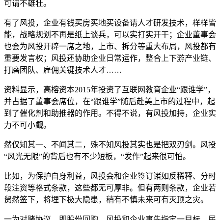
可谓不雄壮。
有了风投，企业有钱买房买地买设备请人才研发技术，样样皆
能，战略规划不再是纸上谈兵，可以实打实开干；企业董事会
也会为风投开辟一席之地，上市、拆分等重大布局，风投都有
重要发言权；风投还协助企业日常运作，整合上下游产业链、
打磨团队、雇佣关键技术人才……
资料显示，高榕资本2015年投资了互联网教育企业“跟谁学”，
并占据了董事会席位，在“跟谁学”随后赴美上市的过程中，起
到了催化剂和助推器的作用。不得不说，有风投加持，企业实
力不可小觑。
然仅知其一、不闻其二，殊不知风投其实也是把双刃剑。风投
“风光无限”的背后也有不少短板，“发作”起来很可怕。
比如，为保护自身利益，风投会和企业签订诸如反稀释、分时
段注资等格式条款，这些都无可厚非。但有两则条款，企业若
贸然签下，将埋下极大隐患，稍有不慎未来可有灭顶之灾。
一为对赌协议，即股份回购。风投和企业事先指定一目标，届