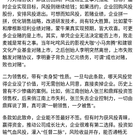
时企业实现目标，风投则继续给钱；如果违约，企业回购风投
股份，安排风投退出。可想而知风投，若赌业绩，企业拼一
拼，优化销售战略，改进研发技术，尚有较大胜算。比如蒙牛
和摩根斯坦利业绩对赌，蒙牛果真实现预期，皆大欢喜。可更
多企业赌的是上市。其实，单凭企业无法决定能否上市，败走
麦城是常有之事。当年叱咤风云的影视大咖“小马奔腾”和建银
文化产业基金对赌上市，之后创始人李明突然离世，上市失败
触发对赌协议，李明妻子背负上亿元债务，可谓“成也对赌，
败也对赌”。
二为领售权，带有“卖身契”性质。一旦勾此条款，哪天风投觉
得企业没了价值，可无需创始人同意，直接卖掉企业。历史上
曾有不少惨痛的案例。比如，俏江南创始人张兰和鼎辉投资签
领售权，后来俏江南上市失利，张兰失去企业控制力，一切由
鼎辉说了算，真可谓“一朝领售，一夕被售”。
条款如此致命，企业能不签最好不签。但有时为获风投青睐，
赢得资金，推动公司成长壮大，企业很难有第二选择。投资如
输气血风投，灌入“任督二脉”，风险收益并存，能否通畅无