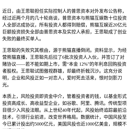
近日，由王思聪担任实际控制人的普思资本对外发布公告称，
经过近两个月的几十轮商谈，普思资本与熊猫互娱数十位投资
人全部达成协议，所有投资人都得到赔偿，熊猫互娱近20亿元
巨额投资损失全部由普思资本及实控人承担，王思聪成了创业
失败的最终买单人。
王思聪的失败究其根由，源于熊猫直播倒闭。资料显示，为经
营熊猫直播，王思聪先后拉了6批次投资人入伙，并签订了对
赌协议——若不能如期上市，需“本金 12%”的年利息回购投资
者股权。王思聪试图傲视群雄，却最终折戟沉沙。这充分说
明，企业和风投正如一对恋人，爱时死去活来，恨时剑影刀
光。
本质上，风险投资即资金中介，管着投资者的钱，以基金形式
投资高成长、高收益型企业，如谷歌、阿里、腾讯。传统型项
目很少入风投法眼。从上世纪40年代起，风投始终追踪最前沿
技术，引领行业前进，改变世界格局。数据统计，中国风投至
今已累计投出约5000亿元，美国风投也近1000亿美金，规模不