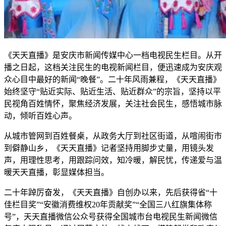
《天天直播》是安庆市新闻传媒中心一档电视民生栏目。从开
播之日起，这档关注民生的电视新闻栏目，便迅速成为安庆观
众心目中最好的新闻“晚餐”。二十年风雨兼程，《天天直播》
始终坚守“贴近实际、贴近生活、贴近群众”的宗旨，坚持以平
民视角百姓情怀，聚焦经济发展，关注社会民生，感悟城市脉
动，倾听百姓心声。
从城市管网到百姓餐桌，从政务大厅到社区街道，从喧闹街市
到僻静山乡，《天天直播》记者坚持用脚步丈量，用镜头发
声，用理性思考，用跟踪问效，知冷暖，解民忧，传递爱与温
暖天天直播，彰显媒体担当。
二十年踔厉奋发，《天天直播》自创办以来，先后获得省“十
佳栏目奖”“安徽消费维权20年贡献奖”“全国三八红旗集体称
号”，天天直播微信公众号获得全国城市台电视民生新闻微信