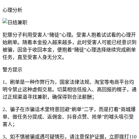
心理分析
犯罪分子利用受害人“赌徒”心理。受害人抱着试试看的心理开
始刷单。随着本金投入越来越多，此时受害人可能已经意识到
被骗，因急于收回本金，便抱着“赌徒”心理选择继续完成刷单
任务，直至受害人身无分文。
警方提示
1、刷单是一种作弊行为，国家法律法规、淘宝等电商平台均
明令禁止这种虚假交易。切莫相信低投入、高回报的幌子，通
过正规渠道寻找兼职，确保得到合法薪酬；
2、骗子在诈骗话术里特意回避“刷单”二字，而是打着“商城爆
单、做任务分提成、返佣金、抖音点赞、抢单”的噱头吸引受
害人；
3、如不慎被骗或遇可疑情形，请注意保护证据，立即拨打110