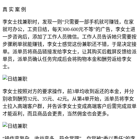
真 实 案 例
李女士找兼职时，发现一则“只需要一部手机就可赚钱，在家
就可办公，工资日结，每天300-600元不等”的广告，李女士进
一步咨询后，添加了工作人员微信。工作人员告诉她只需要按
步骤刷单就能赚钱，李女士感觉这份兼职还不错，于是决定接
单。派单员将商品链接发给李女士，让其购买后截屏反馈给派
单员，派单员确认任务完成后会将购物本金和酬劳返给李女
士。
李女士按照对方的要求操作，前3单均收到返还的本金，并分
别收到酬劳32元、35元、42元。从第4单开始，派单员将李女
士拉入高端客户群，并告诉李女士变成高端客户后需完成双单
才能返利，而且商品会更贵，当然佣金也会更多。
“操作变复杂，收益变多，符合常理”，自觉被“委以重任”的李