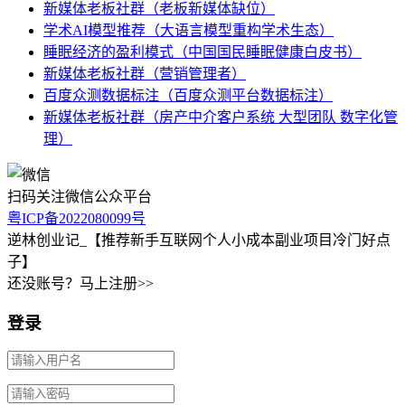
新媒体老板社群（老板新媒体缺位）
学术AI模型推荐（大语言模型重构学术生态）
睡眠经济的盈利模式（中国国民睡眠健康白皮书）
新媒体老板社群（营销管理者）
百度众测数据标注（百度众测平台数据标注）
新媒体老板社群（房产中介客户系统 大型团队 数字化管
理）
扫码关注微信公众平台
粤ICP备2022080099号
逆林创业记_【推荐新手互联网个人小成本副业项目冷门好点
子】
还没账号？马上注册>>
登录