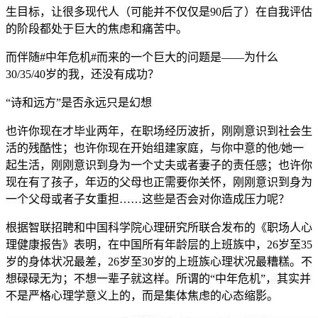
生目标，让很多现代人（可能并不仅仅是90后了）在自我评估
的阶段都处于巨大的焦虑和痛苦中。
而伴随#中年危机#而来的一个巨大的问题是——为什么
30/35/40岁的我，还没有成功？
“诗和远方”是否永远只是幻想
也许你现在才毕业两年，在职场经历波折，刚刚意识到社会生
活的残酷性；也许你现在开始组建家庭，与你中意的他/她一
起生活，刚刚意识到身为一个丈夫或者妻子的责任感；也许你
现在有了孩子，年迈的父母也正需要你关怀，刚刚意识到身为
一个父母或者子女重担……这些是否会对你造成压力呢？
根据智联招聘和中国科学院心理研究所联合发布的《职场人心
理健康报告》表明，在中国所有年龄层的上班族中，26岁至35
岁的身体状况最差，26岁至30岁的上班族心理状况最糟糕。不
想碌碌无为；不想一辈子就这样。所谓的“中年危机”，其实并
不是严格心理学意义上的，而是集体焦虑的心态缩影。