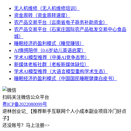
无人机维修（无人机维修培训）
资金周转（资金周转速度）
农产品交易平台（云南省电子商务补助资金）
农产品交易平台（石家庄国际农产品批发交易中心食品
城）
睡眠经济的盈利模式（睡觉赚钱）
AI情感陪伴（0-6岁幼儿英语启蒙）
学术AI模型推荐（中美AI竞争态势）
新媒体老板社群（老板新媒体缺位）
学术AI模型推荐（大语言模型重构学术生态）
睡眠经济的盈利模式（中国国民睡眠健康白皮书）
扫码关注微信公众平台
粤ICP备2022080099号
逆林创业记_【推荐新手互联网个人小成本副业项目冷门好点
子】
还没账号？马上注册>>